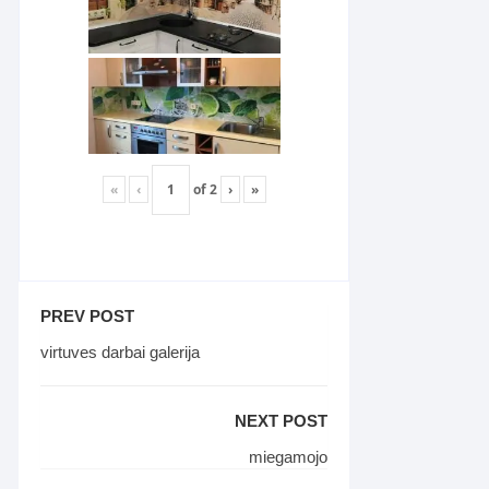
«
‹
of
2
›
»
PREV POST
virtuves darbai galerija
NEXT POST
miegamojo