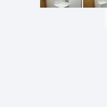
Komo
Galerija-darbai
Kosme
Patal
pagal
Darba