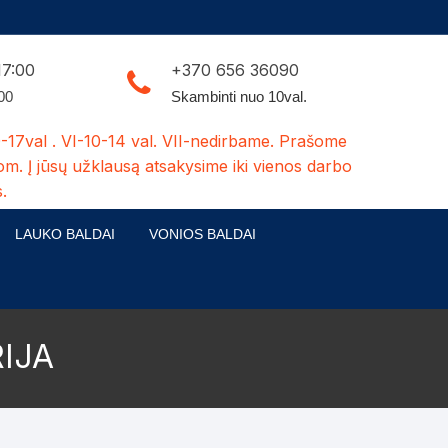
17:00
+370 656 36090
:00
Skambinti nuo 10val.
-17val . VI-10-14 val. VII-nedirbame. Prašome
om. Į jūsų užklausą atsakysime iki vienos darbo
.
LAUKO BALDAI
VONIOS BALDAI
ldų kolekcijos
Medžio masyvo lauko baldai
 stalai
šuns būdos-kiti medžio gaminiai
IJA
dės
Pavėsinės -tuoletai-sandėliukai
ilsio kėdės
Šuliniai