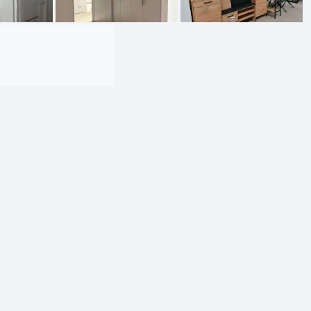
dos
Pufai sėdmaišiai video
tiniai staliukai
Darbai-galerija
ynės dėžės-Antklodės-
vės-namų tekstilė
i-galerija