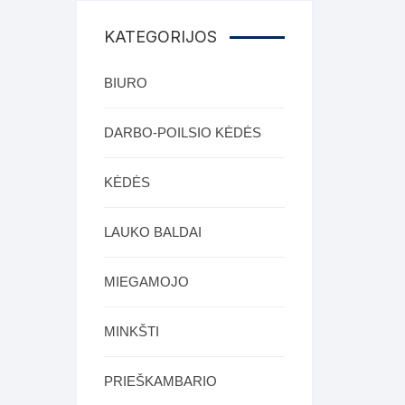
Supynės-supami foteliai
KATEGORIJOS
s
Kiti lauko baldai
BIURO
s
Darbai-galerija
DARBO-POILSIO KĖDĖS
s
KĖDĖS
lerija
LAUKO BALDAI
MIEGAMOJO
MINKŠTI
PRIEŠKAMBARIO