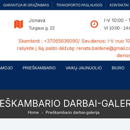
GARANTIJA IR GRĄŽINIMAS
TRANSPORTO PASLAUGOS
KONTAKTAI
Jonava
I-V 10:00 - 
Turgaus g. 22
VI 10:00 - 14
Skambinti : +37065636090/ Sav.dienos: I-V nuo 10
rašykite į šią pašto dėžutę: renata.baldene@gmail.c
dienos
AMOJO
PRIEŠKAMBARIO
VAIKŲ-JAUNUOLIO
BIURO
enelės
ų ir Miegamojo baldų
Prieškambario baldų kolekcijos
Vaikų jaunuolio baldų kolekcijos
Biuro ba
cijos
ontavimas
Standartiniai prieškambariai
Jaunuolio standartiniai
Rašomieji
IEŠKAMBARIO DARBAI-GALER
mojo baldų komplektai
komlektai-sekcijos
ija
Prieškambario spintos
Biuro kė
Home
Prieškambario darbai-galerija
 su audiniu
Kušetės
Komodos
Darbo-po
tinės lovos
Lovos