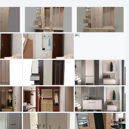
Batų dėžės-suoliukai
Spintos
 spintoje
Dviaukštės lovos
mi foteliai
Veidrodžiai
Komodo
iai
Visi Čiužiniai
Miegamieji foteliai- Sofos
i
Kabyklos
Kabyklo
os iki 1.10
Kaip išpakuoti čiužinį
Pufai-sėdmaišiai-daiktadėžės
deo
Darbai-galerija
Lentyno
os nuo 1,10 iki 2,00
Vaikų-jaunuolio spintos
Darbai-ga
os atidaromom durim 2-4m
Komodos
tos stumdomom durim 2-
Vaikų -jaunuolio rašomieji stalai
Vaikų ir jaunuolių kėdės
nės spintos
Lentynos
nės spintelės
Čiužiniai – patalynė