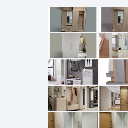
Pakabinamos spintelės
Žurnaliniai staliukai
Miegamieji foteliai
Lovos
Pastatomos spintelės
Komodos/spintelės
Poilsio foteliai-Supa
Čiužin
Stalviršiai
RTV staliukai
Pufai-Minkštasuolia
Spint
Virtuvės priedai
Vitrinos-indaujos
Pufai sėdmaišiai vi
Spint
Kampai – suolai
Darbai-galerija
Darbai-galerija
Spint
valgomojo stalai
Spin
4m
Virtuvės- stalai+kėdės
komplektai
Kampi
Kėdės
Nakti
Baro kėdės