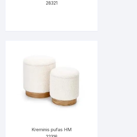
28321
Kreminis pufas HM
22316