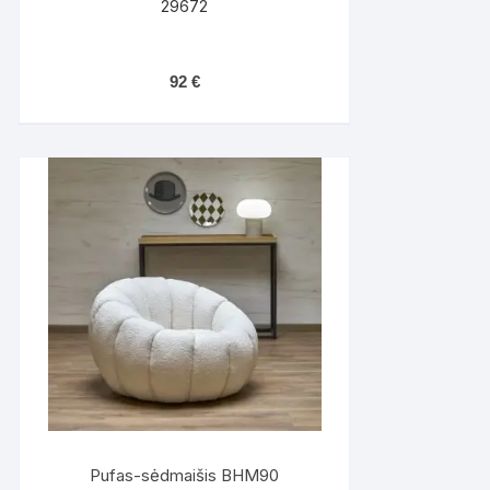
29672
92
€
Pufas-sėdmaišis BHM90