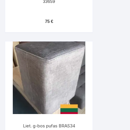
33659
75
€
Liet. g-bos pufas BRAS34