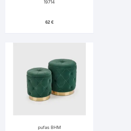
19714
62
€
pufas BHM