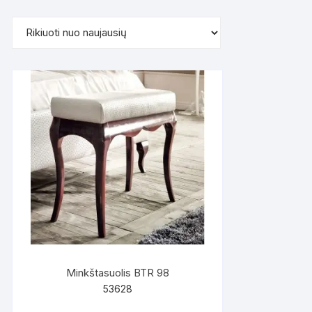
pagal
naujausią
Minkštasuolis BTR 98
53628