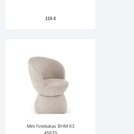
115
€
Mini foteliukas BHM 63
45670