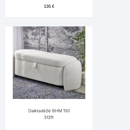
135
€
Daiktadėžė BHM 150
51311