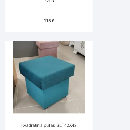
22113
115
€
Kvadratinis pufas BLT42X42