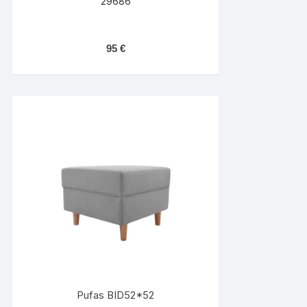
29686
95
€
Pufas BID52*52