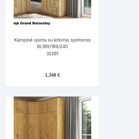
Kampinė spinta su kitomis spintomis
BL189/189/240
32261
1,348
€