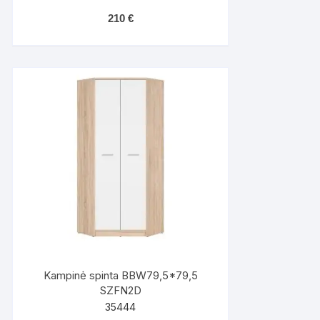
210
€
Kampinė spinta BBW79,5*79,5
SZFN2D
35444