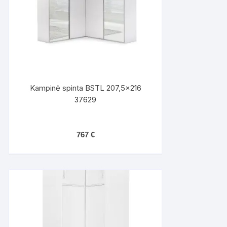
Kampinė spinta BSTL 207,5×216
37629
767
€