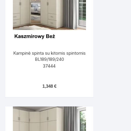
Kampinė spinta su kitomis spintomis
BL189/189/240
37444
1,348
€