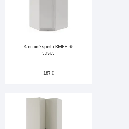
Kampinė spinta BMEB 95
50865
187
€