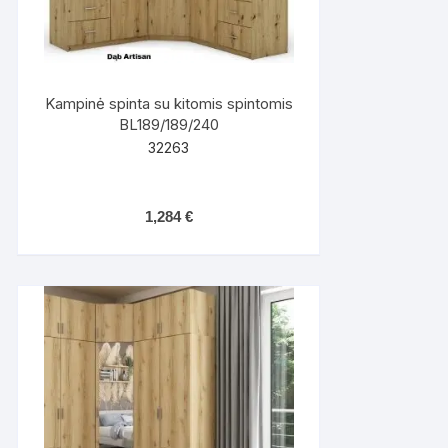
Kampinė spinta su kitomis spintomis
BL189/189/240
32263
1,284
€