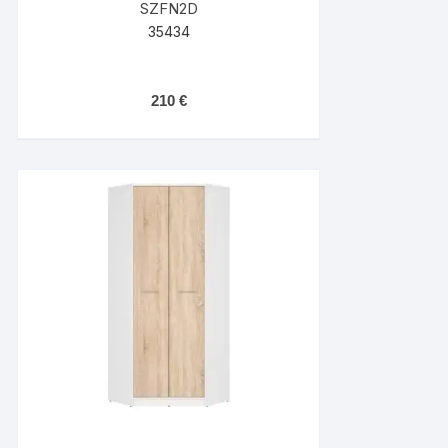
SZFN2D
35434
210
€