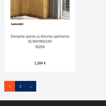
Kampinė spinta su kitomis spintomis
BL189/189/240
32259
1,284
€
1
2
→