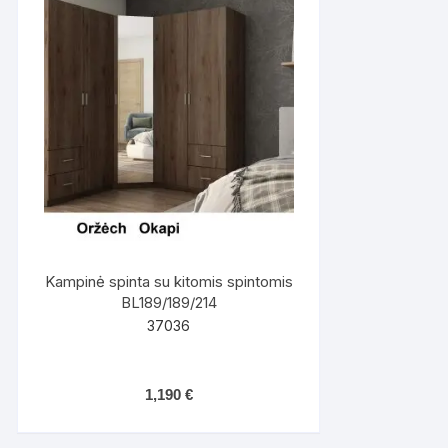
Kampinė spinta su kitomis spintomis
BL189/189/214
37036
1,190
€