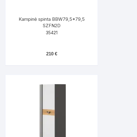
Kampinė spinta BBW79,5*79,5
SZFN2D
35421
210
€