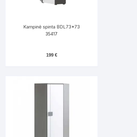
Kampinė spinta BDL73*73
35417
199
€