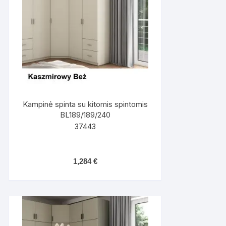
Kampinė spinta su kitomis spintomis
BL189/189/240
37443
1,284
€