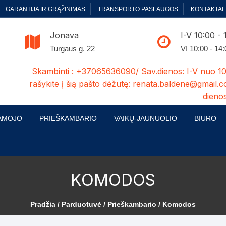
GARANTIJA IR GRĄŽINIMAS
TRANSPORTO PASLAUGOS
KONTAKTAI
Jonava
I-V 10:00 - 
Turgaus g. 22
VI 10:00 - 14
Skambinti : +37065636090/ Sav.dienos: I-V nuo 10
rašykite į šią pašto dėžutę: renata.baldene@gmail.c
dienos
AMOJO
PRIEŠKAMBARIO
VAIKŲ-JAUNUOLIO
BIURO
enelės
ų ir Miegamojo baldų
Prieškambario baldų kolekcijos
Vaikų jaunuolio baldų kolekcijos
Biuro ba
cijos
ontavimas
Standartiniai prieškambariai
Jaunuolio standartiniai
Rašomieji
KOMODOS
mojo baldų komplektai
komlektai-sekcijos
ija
Prieškambario spintos
Biuro kė
 su audiniu
Kušetės
Pradžia
/
Parduotuvė
/
Prieškambario
/ Komodos
Komodos
Darbo-po
tinės lovos
Lovos