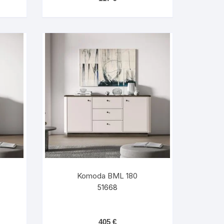
Komoda BML 180
51668
405
€