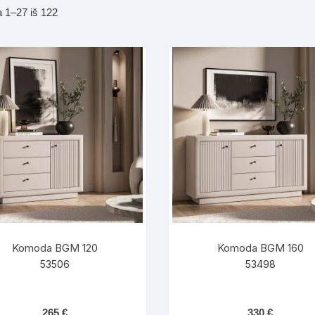
dos
Rūšiuojama
1–27 iš 122
Pufai sėdmaišiai video
pagal
tiniai staliukai
naujausią
Darbai-galerija
ynės dėžės-Antklodės-
vės-namų tekstilė
i-galerija
Komoda BGM 120
Komoda BGM 160
53506
53498
265
€
330
€