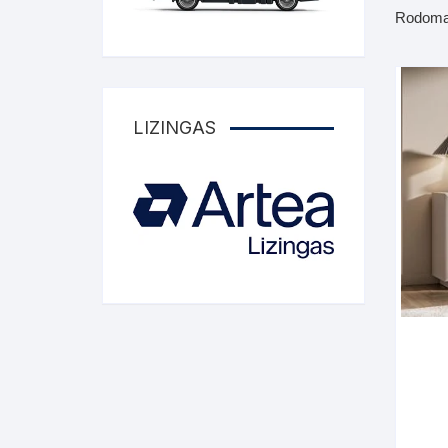
Komo
Rodoma 
Galerija-darbai
Kosme
Patal
pagal
LIZINGAS
Darba