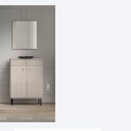
Supynės-supami foteliai
s
Kiti lauko baldai
s
Darbai-galerija
s
lerija