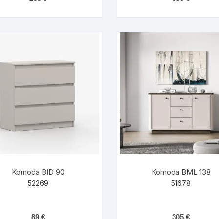
Komoda BID 90
Komoda BML 138
52269
51678
89
€
305
€