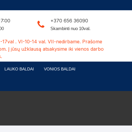
17:00
+370 656 36090
:00
Skambinti nuo 10val.
-17val . VI-10-14 val. VII-nedirbame. Prašome
om. Į jūsų užklausą atsakysime iki vienos darbo
.
LAUKO BALDAI
VONIOS BALDAI
ldų kolekcijos
Medžio masyvo lauko baldai
 stalai
šuns būdos-kiti medžio gaminiai
dės
Pavėsinės -tuoletai-sandėliukai
ilsio kėdės
Šuliniai