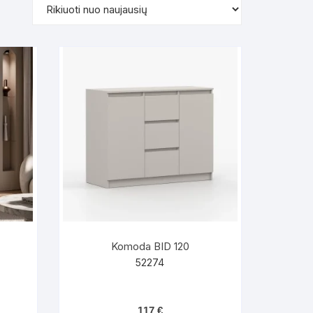
Komoda BID 120
52274
117
€