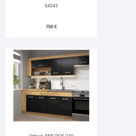
54243
750
€
Virtuvė BMCROS 240