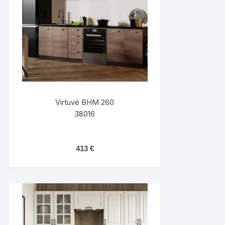
Virtuvė BHM 260
38016
413
€