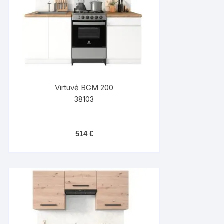
Virtuvė BGM 200
38103
514
€