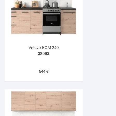
Virtuvė BGM 240
38093
544
€