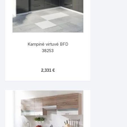
Kampinė virtuvė BFD
38253
2,331
€