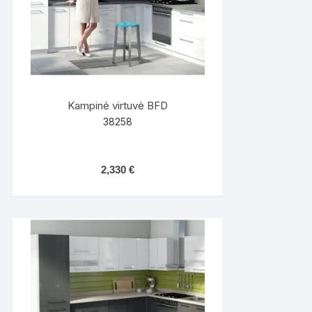
Kampinė virtuvė BFD
38258
2,330
€