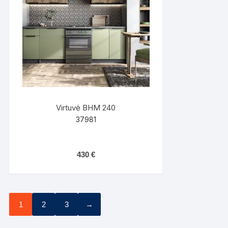
Virtuvė BHM 240
37981
430
€
1
2
3
→