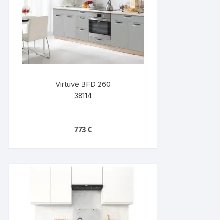
Virtuvė BFD 260
38114
773
€