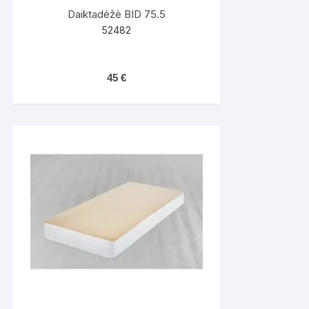
Daiktadėžė BID 75.5
52482
45
€