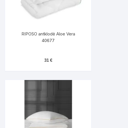
RIPOSO antklodė Aloe Vera
40677
31
€