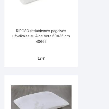
RIPOSO trisluoksnės pagalvės
užvalkalas su Aloe Vera 60×35 cm
40662
17
€