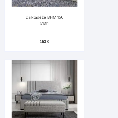
Daiktadėžė BHM 150
51311
153
€