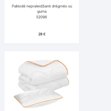
Paklodė nepraleidžianti drėgmės su
guma
52096
28
€