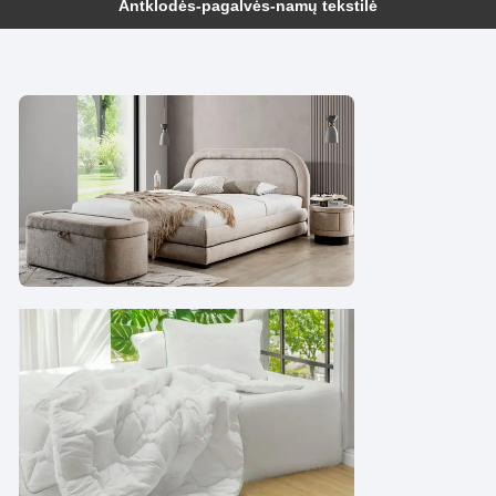
Antklodės-pagalvės-namų tekstilė