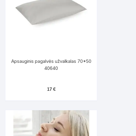
Apsauginis pagalvės užvalkalas 70*50
40640
17
€