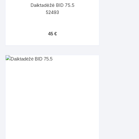
Daiktadėžė BID 75.5
52493
45
€