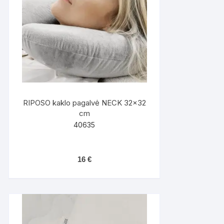
RIPOSO kaklo pagalvė NECK 32×32
cm
40635
16
€