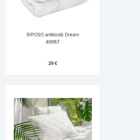
RIPOSO antklodė Dream
40687
29
€