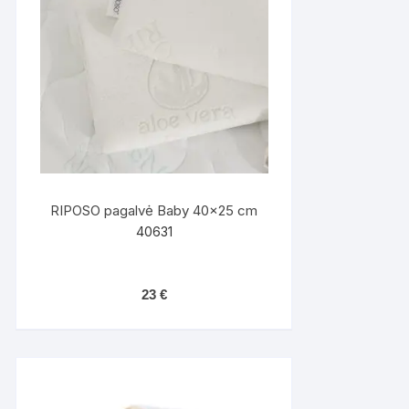
RIPOSO pagalvė Baby 40×25 cm
40631
23
€