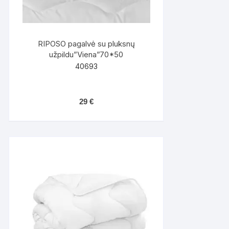
RIPOSO pagalvė su pluksnų
užpildu”Viena”70*50
40693
29
€