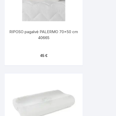
RIPOSO pagalvė PALERMO 70×50 cm
40665
45
€