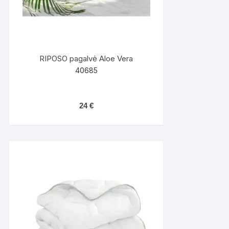
RIPOSO pagalvė Aloe Vera
40685
24
€