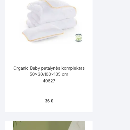
Organic Baby patalynės komplektas
50×30/100×135 cm
40627
36
€