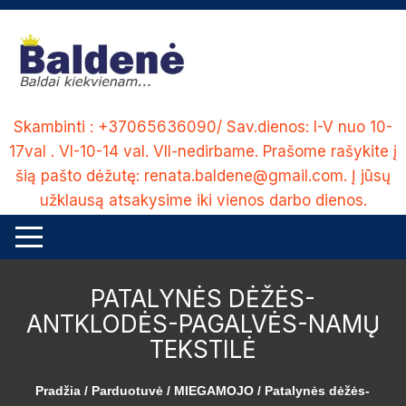
Skip
to
content
Skambinti : +37065636090/ Sav.dienos: I-V nuo 10-
17val . VI-10-14 val. VII-nedirbame. Prašome rašykite į
šią pašto dėžutę: renata.baldene@gmail.com. Į jūsų
užklausą atsakysime iki vienos darbo dienos.
PATALYNĖS DĖŽĖS-
ANTKLODĖS-PAGALVĖS-NAMŲ
TEKSTILĖ
Pradžia
/
Parduotuvė
/
MIEGAMOJO
/ Patalynės dėžės-