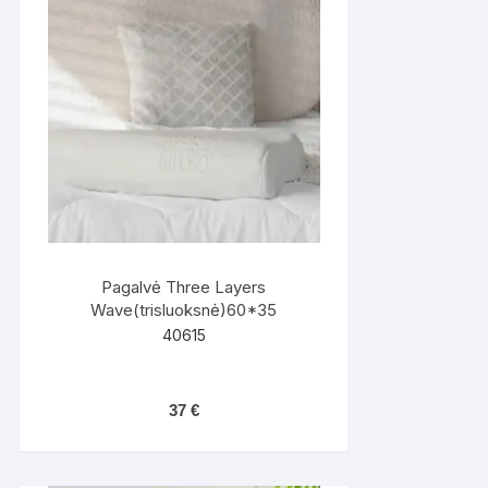
Pagalvė Three Layers
Wave(trisluoksnė)60*35
40615
37
€