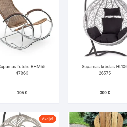
dos
Pufai sėdmaišiai video
tiniai staliukai
Darbai-galerija
ynės dėžės-Antklodės-
vės-namų tekstilė
i-galerija
Supamas fotelis BHM55
Supamas krėslas HL10
47866
26575
105
€
300
€
Akcija!