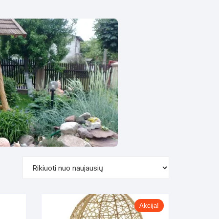
Supynės-supami foteliai
s
Kiti lauko baldai
s
Darbai-galerija
s
lerija
Akcija!