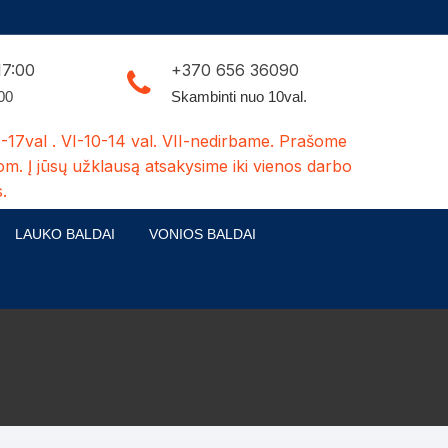
17:00
+370 656 36090
:00
Skambinti nuo 10val.
-17val . VI-10-14 val. VII-nedirbame. Prašome
om. Į jūsų užklausą atsakysime iki vienos darbo
.
LAUKO BALDAI
VONIOS BALDAI
ldų kolekcijos
Medžio masyvo lauko baldai
 stalai
šuns būdos-kiti medžio gaminiai
dės
Pavėsinės -tuoletai-sandėliukai
ilsio kėdės
Šuliniai