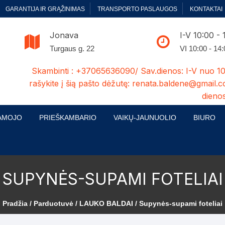
GARANTIJA IR GRĄŽINIMAS
TRANSPORTO PASLAUGOS
KONTAKTAI
Jonava
I-V 10:00 - 
Turgaus g. 22
VI 10:00 - 14
Skambinti : +37065636090/ Sav.dienos: I-V nuo 10
rašykite į šią pašto dėžutę: renata.baldene@gmail.c
dienos
AMOJO
PRIEŠKAMBARIO
VAIKŲ-JAUNUOLIO
BIURO
enelės
ų ir Miegamojo baldų
Prieškambario baldų kolekcijos
Vaikų jaunuolio baldų kolekcijos
Biuro ba
cijos
ontavimas
Standartiniai prieškambariai
Jaunuolio standartiniai
Rašomieji
SUPYNĖS-SUPAMI FOTELIAI
mojo baldų komplektai
komlektai-sekcijos
ija
Prieškambario spintos
Biuro kė
 su audiniu
Kušetės
Pradžia
/
Parduotuvė
/
LAUKO BALDAI
/ Supynės-supami foteliai
Komodos
Darbo-po
tinės lovos
Lovos