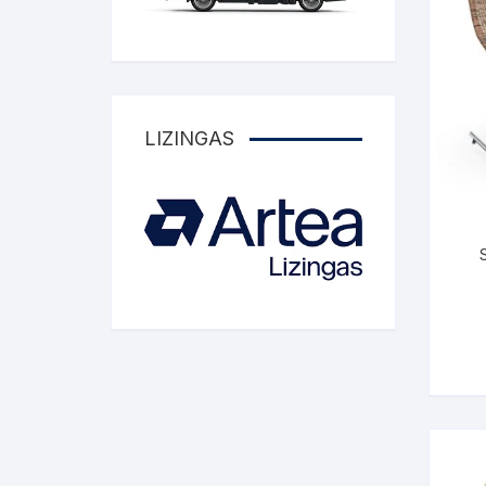
Komo
Galerija-darbai
Kosme
Patal
pagal
LIZINGAS
Darba