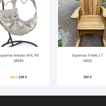
upamas krėslas BHL 85
Supamas fotelis LT
26563
14552
Original
Current
249
€
300
€
269
€
price
price
was:
is:
269 €.
249 €.