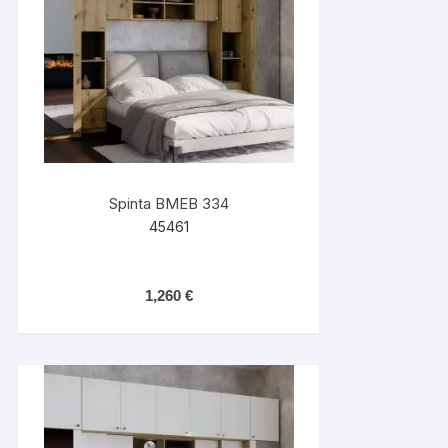
Spinta BMEB 334
45461
1,260
€