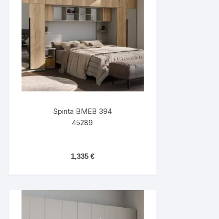
Spinta BMEB 394
45289
1,335
€