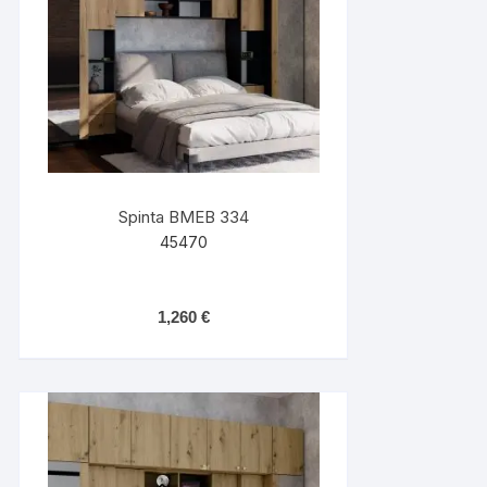
Spinta BMEB 334
45470
1,260
€