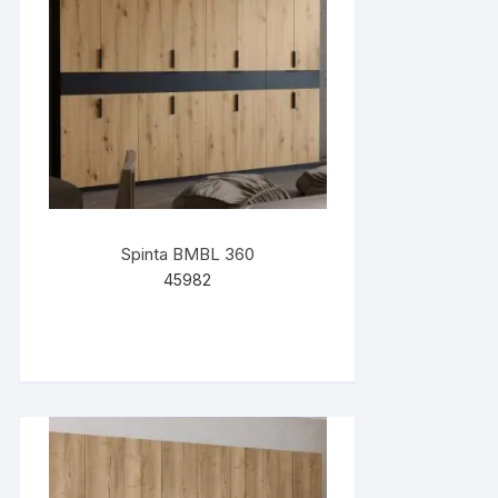
Spinta BMBL 360
45982