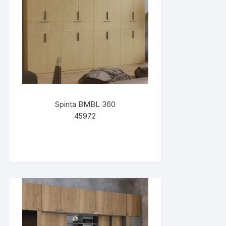
Spinta BMBL 360
45972