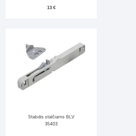
13
€
Stabdis stalčiams BLV
35403