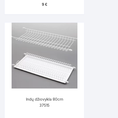
9
€
Indų džiovykla 80cm
37515