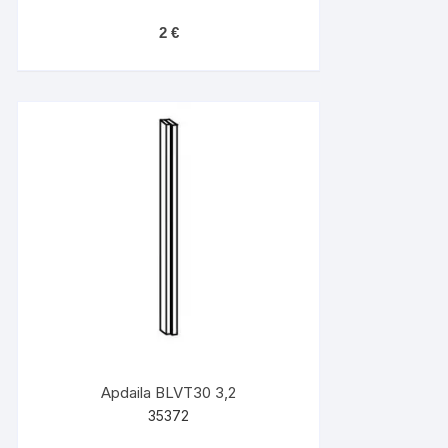
2
€
Apdaila BLVT30 3,2
35372