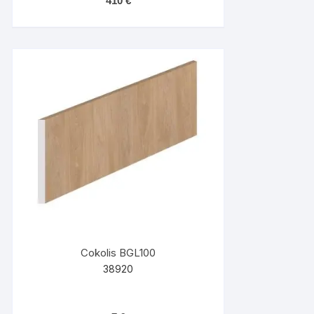
410
€
Cokolis BGL100
38920