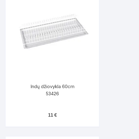
Indų džiovykla 60cm
53426
11
€