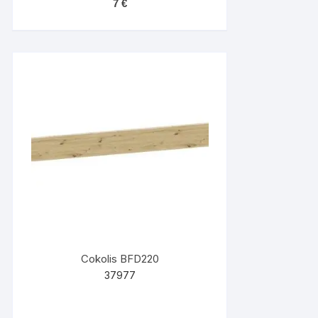
7
€
Cokolis BFD220
37977