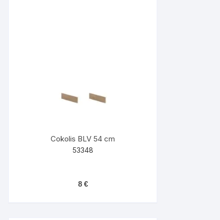
Cokolis BLV 54 cm
53348
8
€