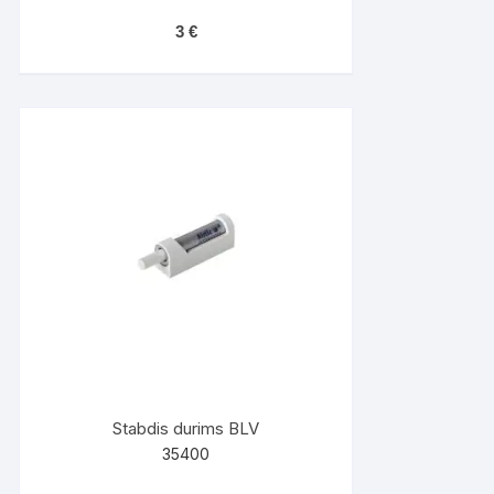
3
€
Stabdis durims BLV
35400