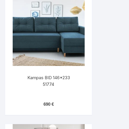
Kampas BID 146*233
51774
690
€