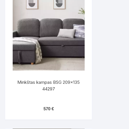
Minkštas kampas BSG 209×135
44297
570
€