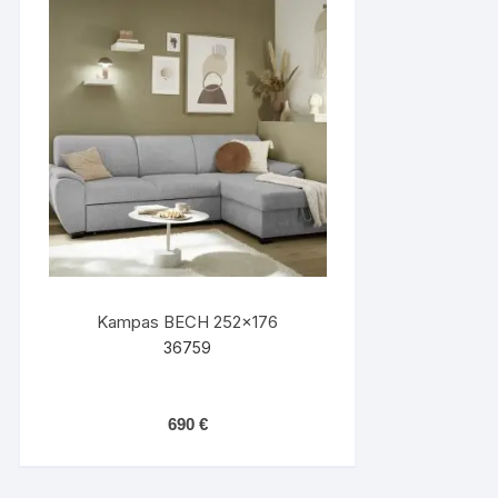
Kampas BECH 252×176
36759
690
€