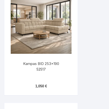
Kampas BID 253×190
52517
1,050
€