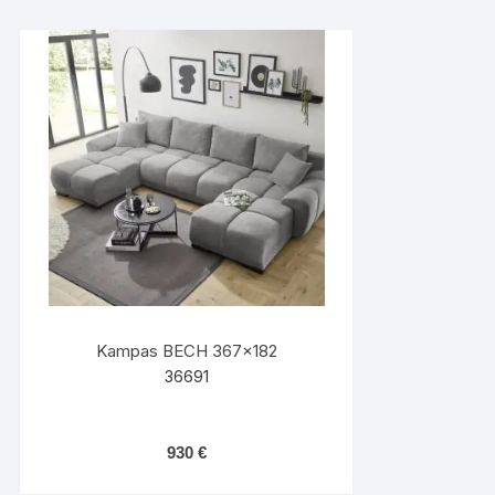
Kampas BECH 367×182
36691
930
€