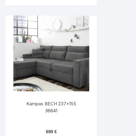
Kampas BECH 237×155
36641
690
€