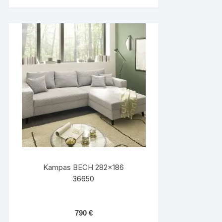
Kampas BECH 282×186
36650
790
€