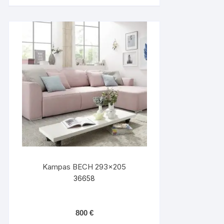
Kampas BECH 293×205
36658
800
€