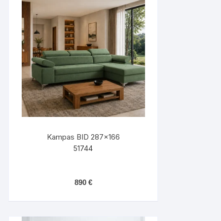
Kampas BID 287×166
51744
890
€