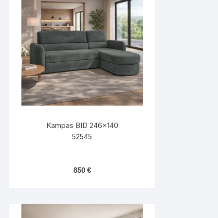
Kampas BID 246×140
52545
850
€