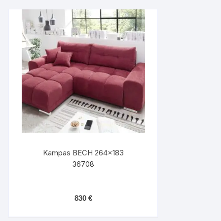
Kampas BECH 264×183
36708
830
€