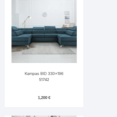
Kampas BID 330×196
51742
1,200
€