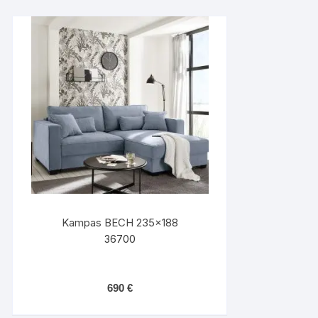
Kampas BECH 235×188
36700
690
€