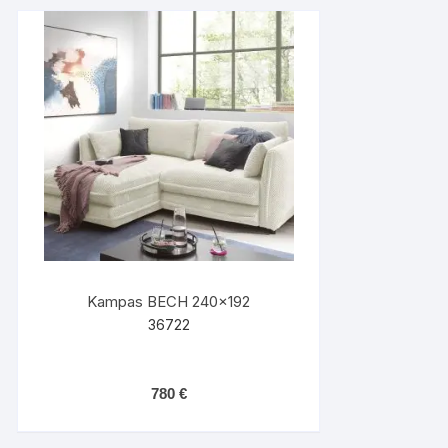
Kampas BECH 240×192
36722
780
€