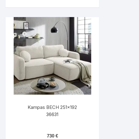
Kampas BECH 251×192
36631
730
€