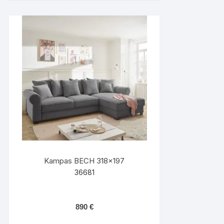
Kampas BECH 318×197
36681
890
€