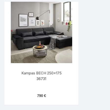
Kampas BECH 250×175
36731
790
€