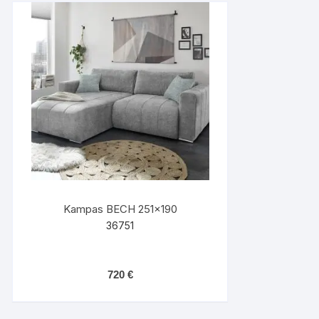
Kampas BECH 251×190
36751
720
€