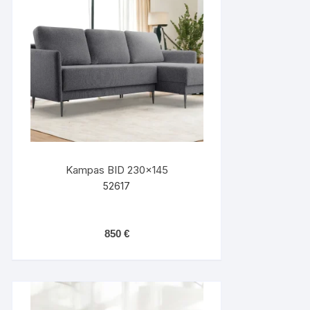
Kampas BID 230×145
52617
850
€