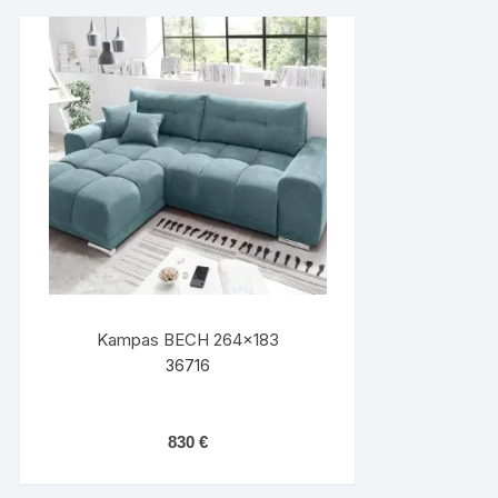
Kampas BECH 264×183
36716
830
€