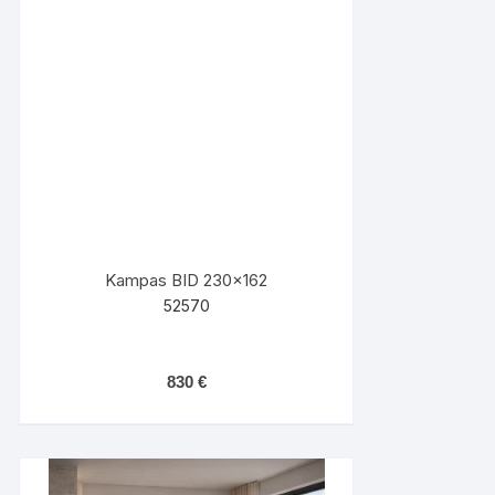
Kampas BID 230×162
52570
830
€