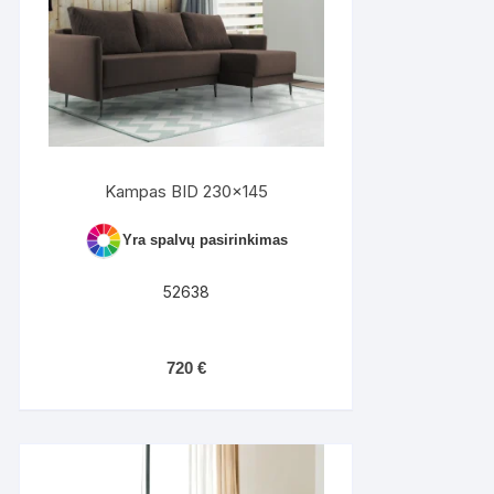
Kampas BID 230×145
Yra spalvų pasirinkimas
52638
720
€