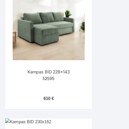
Kampas BID 228×143
52595
610
€