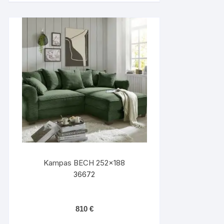
Kampas BECH 252×188
36672
810
€