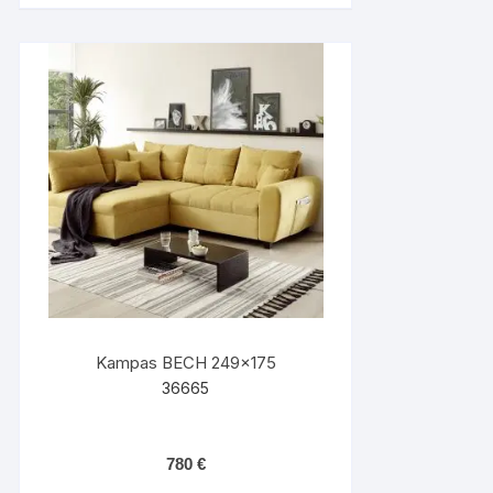
Kampas BECH 249×175
36665
780
€