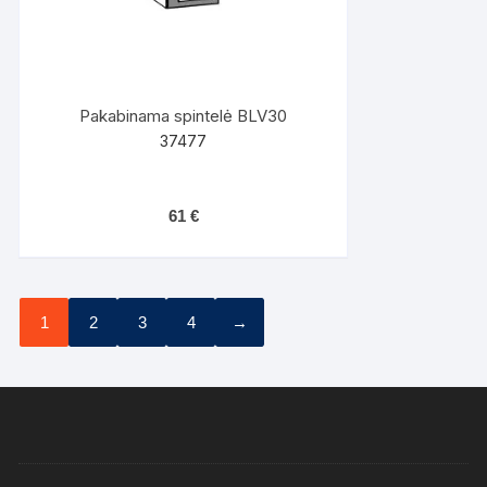
Pakabinama spintelė BLV30
37477
61
€
1
2
3
4
→