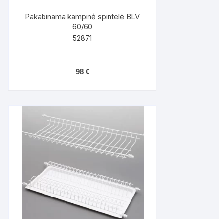
Pakabinama kampinė spintelė BLV
60/60
52871
98
€