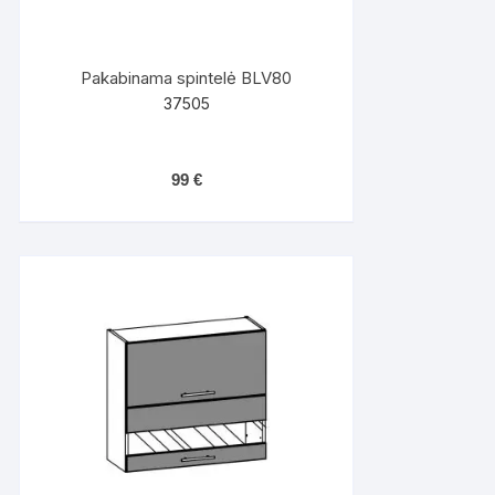
Pakabinama spintelė BLV80
37505
99
€