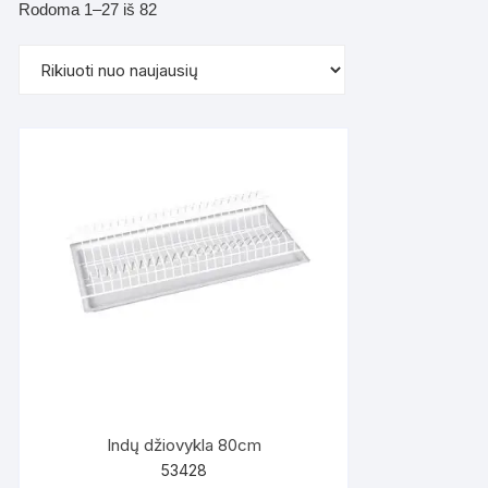
Rūšiuojama
Rodoma 1–27 iš 82
pagal
naujausią
Indų džiovykla 80cm
53428