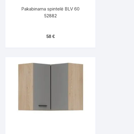
Pakabinama spintelė BLV 60
52882
58
€