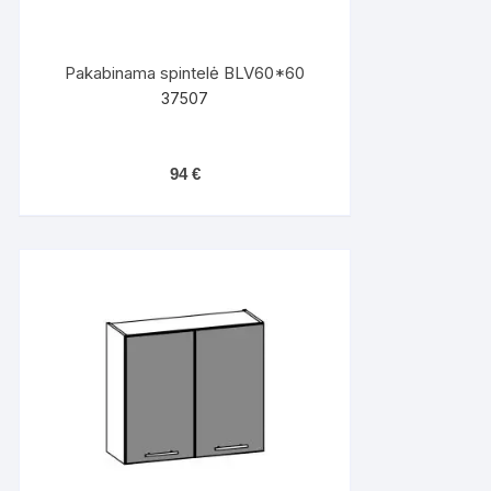
Pakabinama spintelė BLV60*60
37507
94
€