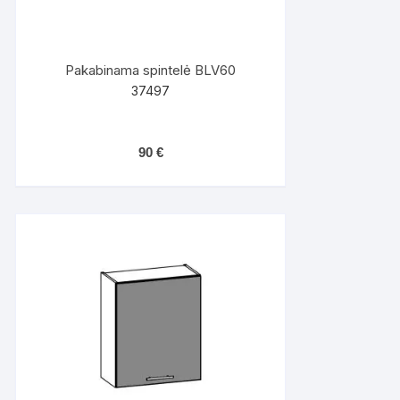
Pakabinama spintelė BLV60
37497
90
€