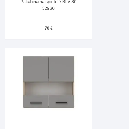
Pakabinama spintelė BLV 80
52966
70
€