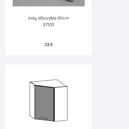
Indų džiovykla 60cm
37510
13
€