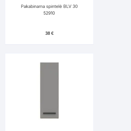
Pakabinama spintelė BLV 30
52910
38
€