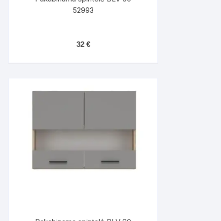
52993
32
€