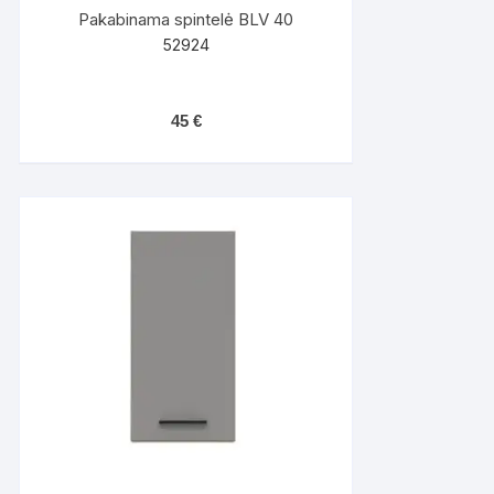
Pakabinama spintelė BLV 40
52924
45
€