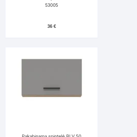
53005
36
€
Pakabinama spintelė BLV 50