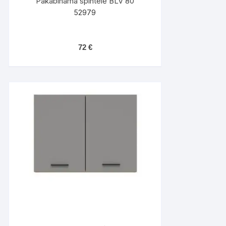
Pakabinama spintelė BLV 80
52979
72
€