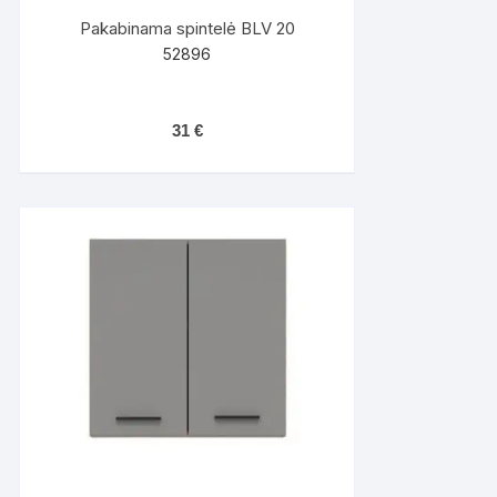
Pakabinama spintelė BLV 20
52896
31
€