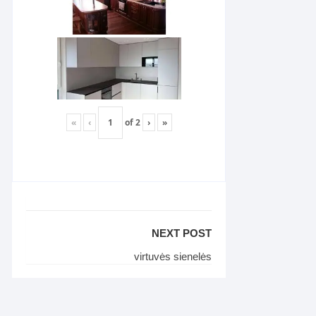
«
‹
of
2
›
»
NEXT POST
virtuvės sienelės