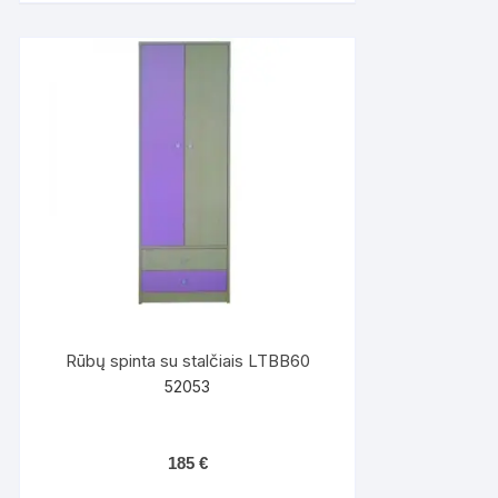
Rūbų spinta su stalčiais LTBB60
52053
185
€