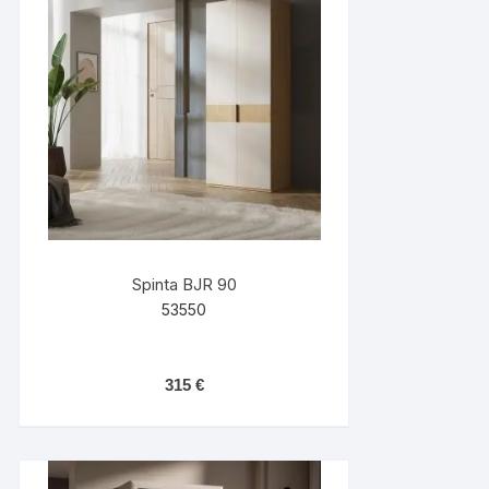
Spinta BJR 90
53550
315
€