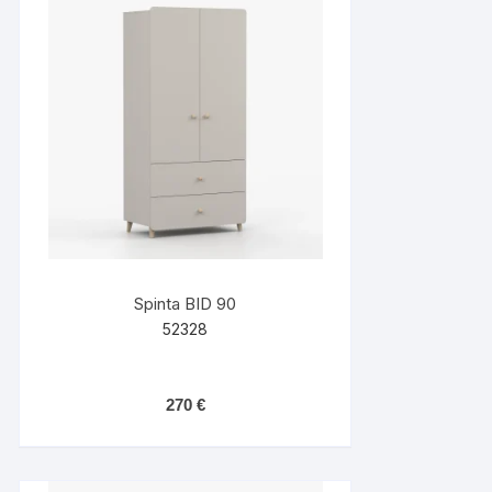
Spinta BID 90
52328
270
€