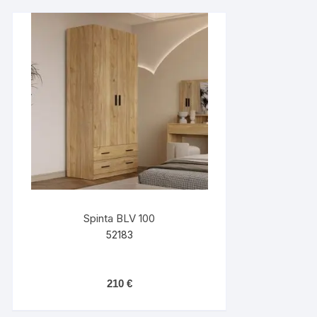
Spinta BLV 100
52183
210
€