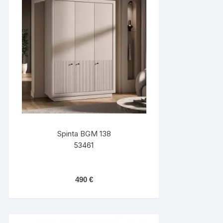
Spinta BGM 138
53461
490
€