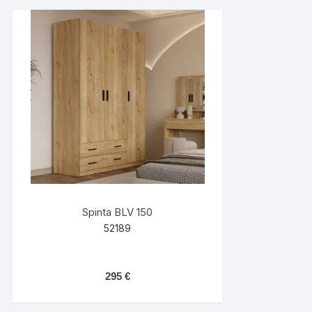
Spinta BLV 150
52189
295
€