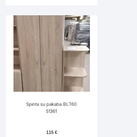
Spinta su pakaba BLT60
51361
115
€