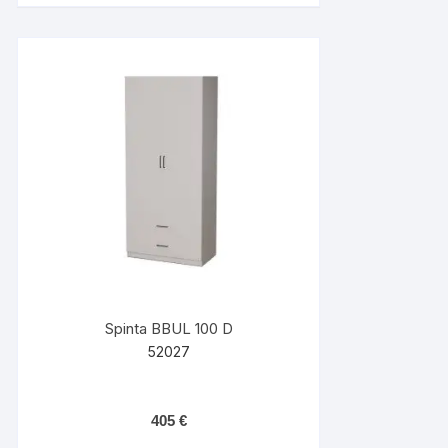
Spinta BBUL 100 D
52027
405
€