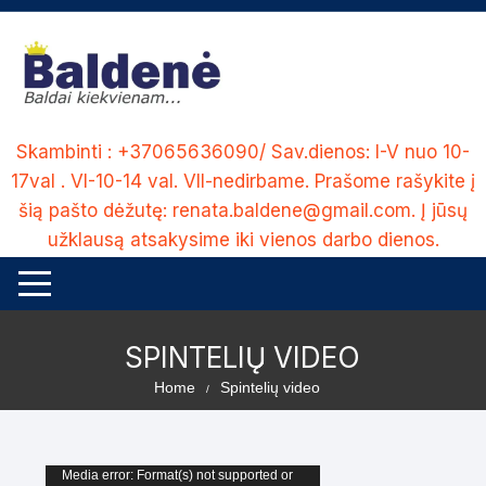
Skambinti : +37065636090/ Sav.dienos: I-V nuo 10-
17val . VI-10-14 val. VII-nedirbame. Prašome rašykite į
šią pašto dėžutę: renata.baldene@gmail.com. Į jūsų
užklausą atsakysime iki vienos darbo dienos.
SPINTELIŲ VIDEO
Home
Spintelių video
Video
Media error: Format(s) not supported or