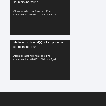
source(s) not found
grotuvas
Atsisiųsti failą: http://baldene.lt/wp-
content/uploads/2017/11/1-2.mp4?_=1
Video
Media error: Format(s) not supported or
source(s) not found
grotuvas
Atsisiųsti failą: http://baldene.lt/wp-
content/uploads/2017/11/1-1.mp4?_=2