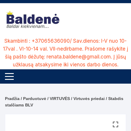
Skip
to
content
Skambinti : +37065636090/ Sav.dienos: I-V nuo 10-
17val . VI-10-14 val. VII-nedirbame. Prašome rašykite į
šią pašto dėžutę: renata.baldene@gmail.com. Į jūsų
užklausą atsakysime iki vienos darbo dienos.
Pradžia
/
Parduotuvė
/
VIRTUVĖS
/
Virtuvės priedai
/ Stabdis
stalčiams BLV