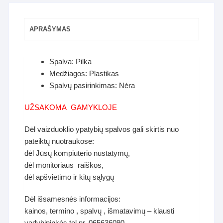
APRAŠYMAS
Spalva: Pilka
Medžiagos: Plastikas
Spalvų pasirinkimas: Nėra
UŽSAKOMA GAMYKLOJE
Dėl vaizduoklio ypatybių spalvos gali skirtis nuo
pateiktų nuotraukose:
dėl Jūsų kompiuterio nustatymų,
dėl monitoriaus raiškos,
dėl apšvietimo ir kitų sąlygų
Dėl išsamesnės informacijos:
kainos, termino , spalvų , išmatavimų – klausti
vadybininkės tel.nr. 065636090