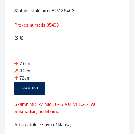
Stabdis stalčiams BLV 35403
Prekės numeris 35403
3
€
7.6cm
3.2cm
72cm
SKAMBINTI
Skambinti : I-V nuo 10-17 val. VI 10-14 val.
Sekmadienį nedirbame
Arba pateikite savo užklausą