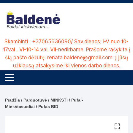
Skip
to
content
Skambinti : +37065636090/ Sav.dienos: I-V nuo 10-
17val . VI-10-14 val. VII-nedirbame. Prašome rašykite į
šią pašto dėžutę: renata.baldene@gmail.com. Į jūsų
užklausą atsakysime iki vienos darbo dienos.
Pradžia
/
Parduotuvė
/
MINKŠTI
/
Pufai-
Minkštasuoliai
/ Pufas BID