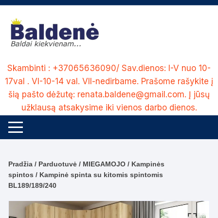
Skip
to
content
Skambinti : +37065636090/ Sav.dienos: I-V nuo 10-
17val . VI-10-14 val. VII-nedirbame. Prašome rašykite į
šią pašto dėžutę: renata.baldene@gmail.com. Į jūsų
užklausą atsakysime iki vienos darbo dienos.
Pradžia
/
Parduotuvė
/
MIEGAMOJO
/
Kampinės
spintos
/ Kampinė spinta su kitomis spintomis
BL189/189/240