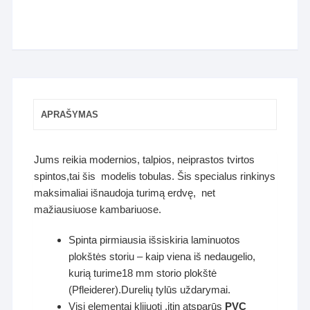
APRAŠYMAS
Jums reikia modernios, talpios, neiprastos tvirtos
spintos,tai šis modelis tobulas. Šis specialus rinkinys
maksimaliai išnaudoja turimą erdvę, net
mažiausiuose kambariuose.
Spinta pirmiausia išsiskiria laminuotos
plokštės storiu – kaip viena iš nedaugelio,
kurią turime18 mm storio plokštė
(Pfleiderer).Durelių tylūs uždarymai.
Visi elementai klijuoti ,itin atsparūs
PVC