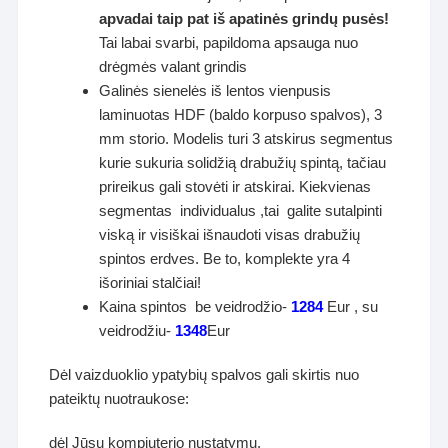
apvadai taip pat iš apatinės grindų pusės!
Tai labai svarbi, papildoma apsauga nuo
drėgmės valant grindis
Galinės sienelės iš lentos vienpusis
laminuotas HDF (baldo korpuso spalvos), 3
mm storio. Modelis turi 3 atskirus segmentus
kurie sukuria solidžią drabužių spintą, tačiau
prireikus gali stovėti ir atskirai. Kiekvienas
segmentas individualus ,tai galite sutalpinti
viską ir visiškai išnaudoti visas drabužių
spintos erdves. Be to, komplekte yra 4
išoriniai stalčiai!
Kaina spintos be veidrodžio-
1284
Eur , su
veidrodžiu-
1348
Eur
Dėl vaizduoklio ypatybių spalvos gali skirtis nuo
pateiktų nuotraukose:
dėl Jūsų kompiuterio nustatymų,