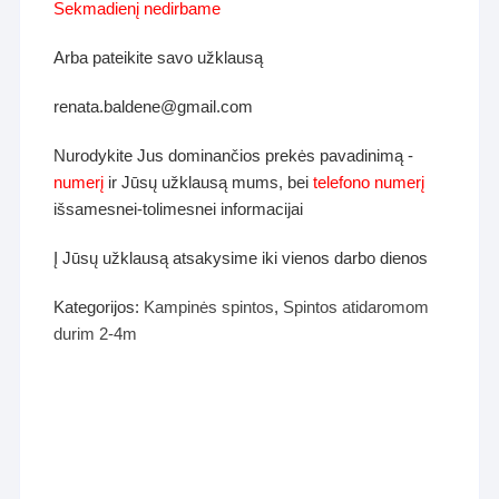
Sekmadienį nedirbame
Arba pateikite savo užklausą
renata.baldene@gmail.com
Nurodykite Jus dominančios prekės pavadinimą -
numerį
ir Jūsų užklausą mums, bei
telefono numerį
išsamesnei-tolimesnei informacijai
Į Jūsų užklausą atsakysime iki vienos darbo dienos
Kategorijos:
Kampinės spintos
,
Spintos atidaromom
durim 2-4m