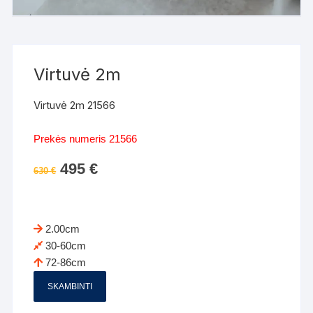
Virtuvė 2m
Virtuvė 2m 21566
Prekės numeris 21566
Original
495
€
Current
630
€
price
price
was:
is:
630 €.
495 €.
2.00cm
30-60cm
72-86cm
SKAMBINTI