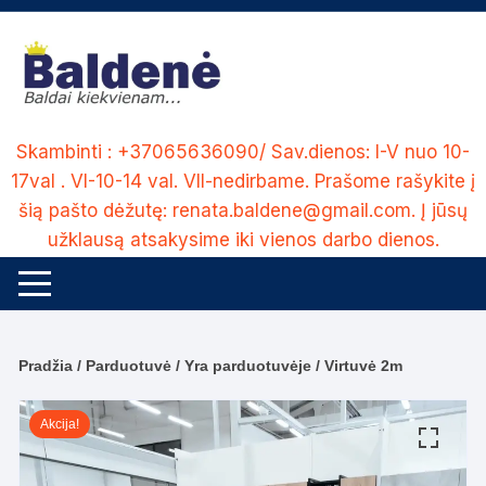
Skip
to
content
Skambinti : +37065636090/ Sav.dienos: I-V nuo 10-
17val . VI-10-14 val. VII-nedirbame. Prašome rašykite į
šią pašto dėžutę: renata.baldene@gmail.com. Į jūsų
užklausą atsakysime iki vienos darbo dienos.
Pradžia
/
Parduotuvė
/
Yra parduotuvėje
/ Virtuvė 2m
Akcija!