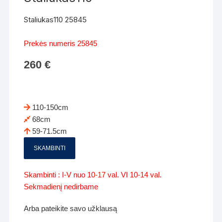
Staliukas110 25845
Prekės numeris 25845
260
€
110-150cm
68cm
59-71.5cm
SKAMBINTI
Skambinti : I-V nuo 10-17 val. VI 10-14 val.
Sekmadienį nedirbame
Arba pateikite savo užklausą