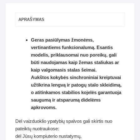
APRAŠYMAS
Geras pasiūlymas žmonėms,
vertinantiems funkcionalumą. Esantis
modelis, priklausomai nuo poreikų, gali
būti naudojamas kaip žemas staliukas ar
kaip valgomasis stalas šeimai.
Aukštos kokybės sinchroniniai kreiptuvai
užtikrina lengvą ir patogų stalo skleidimą,
o atitinkamos stabilios kojelės garantuoja
saugumą ir atsparumą didelėms
apkrovoms.
Dėl vaizduoklio ypatybių spalvos gali skirtis nuo
pateiktų nuotraukose:
dėl Jūsų kompiuterio nustatymų,