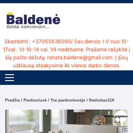
Skip
to
content
Skambinti : +37065636090/ Sav.dienos: I-V nuo 10-
17val . VI-10-14 val. VII-nedirbame. Prašome rašykite į
šią pašto dėžutę: renata.baldene@gmail.com. Į jūsų
užklausą atsakysime iki vienos darbo dienos.
Pradžia
/
Parduotuvė
/
Yra parduotuvėje
/ Staliukas110