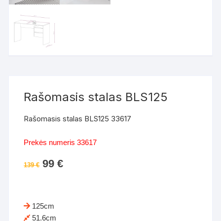
Rašomasis stalas BLS125
Rašomasis stalas BLS125 33617
Prekės numeris 33617
Original
99
€
Current
139
€
price
price
was:
is:
139 €.
99 €.
125cm
51.6cm