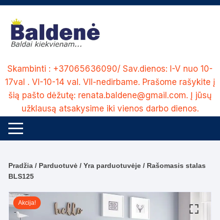
Skip
to
content
Skambinti : +37065636090/ Sav.dienos: I-V nuo 10-
17val . VI-10-14 val. VII-nedirbame. Prašome rašykite į
šią pašto dėžutę: renata.baldene@gmail.com. Į jūsų
užklausą atsakysime iki vienos darbo dienos.
Pradžia
/
Parduotuvė
/
Yra parduotuvėje
/ Rašomasis stalas
BLS125
Akcija!