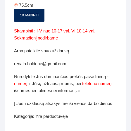
75.5cm
SKAMBINTI
Skambinti : I-V nuo 10-17 val. VI 10-14 val.
Sekmadienį nedirbame
Arba pateikite savo užklausą
renata.baldene@gmail.com
Nurodykite Jus dominančios prekės pavadinimą -
numerį
ir Jūsų užklausą mums, bei
telefono numerį
išsamesnei-tolimesnei informacijai
Į Jūsų užklausą atsakysime iki vienos darbo dienos
Kategorija:
Yra parduotuvėje