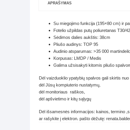
APRAŠYMAS
Su miegojimo funkcija (195×80 cm) ir pa
Fotelio užpildas putų poliuretanas T30/42
Sėdimos dalies aukštis: 38cm
Pliušo audinys: TOP 95
Audinio atsparumas: >35 000 martindeilo
Korpusas: LMDP / Medis
Galima užsisakyti kitomis pliušo spalvo
Dėl vaizduoklio ypatybių spalvos gali skirtis nuo
dėl Jūsų kompiuterio nustatymų,
dėl monitoriaus raiškos,
dėl apšvietimo ir kitų sąlygų
Dėl išsamesnės informacijos: kainos, termino ,sp
ar rašykite į elektron. pašto dėžutę: renata.ba