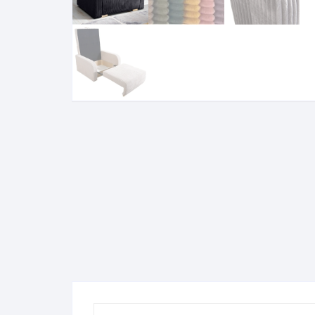
Komo
Galerija-darbai
Kosme
Patal
pagal
Darba