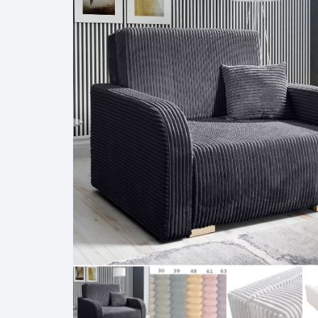
Pakabinamos spintelės
Žurnaliniai staliukai
Miegamieji foteliai
Lovos
Pastatomos spintelės
Komodos/spintelės
Poilsio foteliai-Supa
Čiužin
Stalviršiai
RTV staliukai
Pufai-Minkštasuolia
Spint
Virtuvės priedai
Vitrinos-indaujos
Pufai sėdmaišiai vi
Spint
Kampai – suolai
Darbai-galerija
Darbai-galerija
Spint
valgomojo stalai
Spin
4m
Virtuvės- stalai+kėdės
komplektai
Kampi
Kėdės
Nakti
Baro kėdės