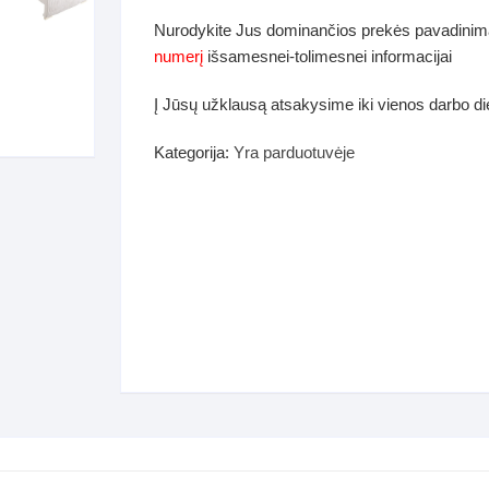
dos
Nurodykite Jus dominančios prekės pavadinim
Pufai sėdmaišiai video
numerį
išsamesnei-tolimesnei informacijai
tiniai staliukai
Darbai-galerija
Į Jūsų užklausą atsakysime iki vienos darbo d
ynės dėžės-Antklodės-
vės-namų tekstilė
Kategorija:
Yra parduotuvėje
i-galerija