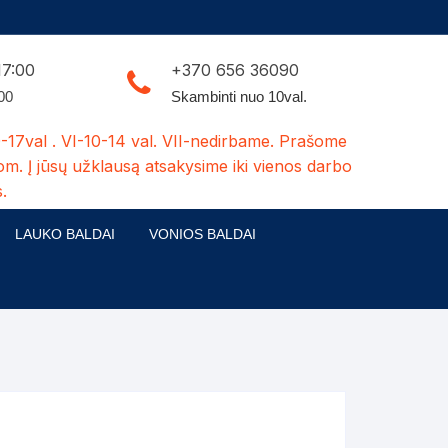
17:00
+370 656 36090
:00
Skambinti nuo 10val.
-17val . VI-10-14 val. VII-nedirbame. Prašome
om. Į jūsų užklausą atsakysime iki vienos darbo
.
LAUKO BALDAI
VONIOS BALDAI
ldų kolekcijos
Medžio masyvo lauko baldai
 stalai
šuns būdos-kiti medžio gaminiai
dės
Pavėsinės -tuoletai-sandėliukai
ilsio kėdės
Šuliniai