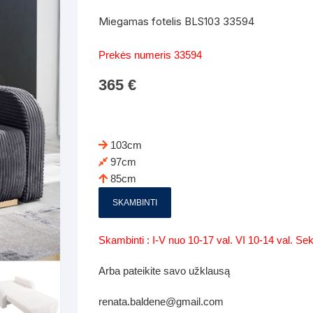
Batų dėžės-suoliukai
Spintos
Miegamas fotelis BLS103 33594
 spintoje
Dviaukštės lovos
mi foteliai
Veidrodžiai
Komodo
Prekės numeris 33594
iai
Visi Čiužiniai
Miegamieji foteliai- Sofos
365
€
i
Kabyklos
Kabyklo
os iki 1.10
Kaip išpakuoti čiužinį
Pufai-sėdmaišiai-daiktadėžės
deo
Darbai-galerija
Lentyno
os nuo 1,10 iki 2,00
Vaikų-jaunuolio spintos
103cm
Darbai-ga
97cm
os atidaromom durim 2-4m
Komodos
85cm
tos stumdomom durim 2-
Vaikų -jaunuolio rašomieji stalai
SKAMBINTI
Vaikų ir jaunuolių kėdės
Skambinti : I-V nuo 10-17 val. VI 10-14 val. S
nės spintos
Lentynos
Arba pateikite savo užklausą
nės spintelės
renata.baldene@gmail.com
Čiužiniai – patalynė