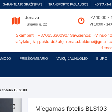
GARANTIJA IR GRĄŽINIMAS
TRANSPORTO PASLAUGOS
KONTAKTAI
Jonava
I-V 10:00 - 
Turgaus g. 22
VI 10:00 - 14
Skambinti : +37065636090/ Sav.dienos: I-V nuo 10
rašykite į šią pašto dėžutę: renata.baldene@gmail.c
dienos
AMOJO
PRIEŠKAMBARIO
VAIKŲ-JAUNUOLIO
BIURO
enelės
ų ir Miegamojo baldų
Prieškambario baldų kolekcijos
Vaikų jaunuolio baldų kolekcijos
Biuro ba
cijos
ontavimas
Standartiniai prieškambariai
Jaunuolio standartiniai
Rašomieji
mojo baldų komplektai
komlektai-sekcijos
 fotelis BLS103
ija
Prieškambario spintos
Biuro kė
 su audiniu
Kušetės
Komodos
Darbo-po
Miegamas fotelis BLS103
tinės lovos
Lovos