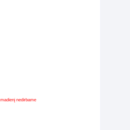
Supynės-supami foteliai
s
Kiti lauko baldai
s
Darbai-galerija
s
lerija
ekmadienį nedirbame