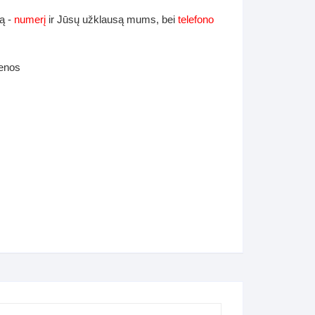
ą -
numerį
ir Jūsų užklausą mums, bei
telefono
ienos