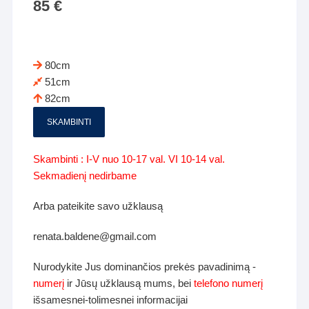
85
€
80cm
51cm
82cm
SKAMBINTI
Skambinti : I-V nuo 10-17 val. VI 10-14 val.
Sekmadienį nedirbame
Arba pateikite savo užklausą
renata.baldene@gmail.com
Nurodykite Jus dominančios prekės pavadinimą -
numerį
ir Jūsų užklausą mums, bei
telefono numerį
išsamesnei-tolimesnei informacijai