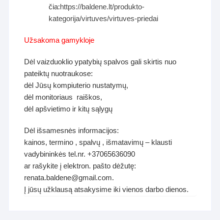
čia:
https://baldene.lt/produkto-
kategorija/virtuves/virtuves-priedai
Užsakoma gamykloje
Dėl vaizduoklio ypatybių spalvos gali skirtis nuo
pateiktų nuotraukose:
dėl Jūsų kompiuterio nustatymų,
dėl monitoriaus raiškos,
dėl apšvietimo ir kitų sąlygų
Dėl išsamesnės informacijos:
kainos, termino , spalvų , išmatavimų – klausti
vadybininkės tel.nr. +37065636090
ar rašykite į elektron. pašto dėžutę:
renata.baldene@gmail.com.
Į jūsų užklausą atsakysime iki vienos darbo dienos.