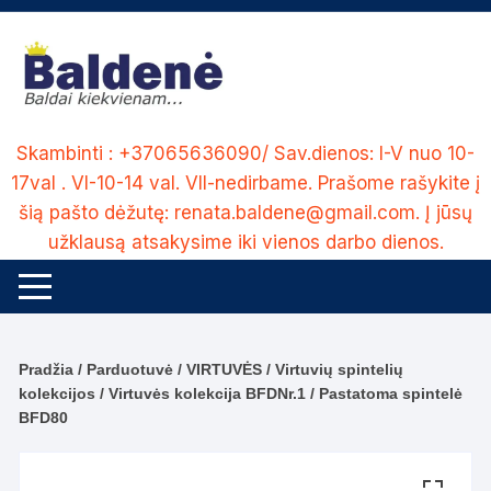
Skip
to
content
Skambinti : +37065636090/ Sav.dienos: I-V nuo 10-
17val . VI-10-14 val. VII-nedirbame. Prašome rašykite į
šią pašto dėžutę: renata.baldene@gmail.com. Į jūsų
užklausą atsakysime iki vienos darbo dienos.
Pradžia
/
Parduotuvė
/
VIRTUVĖS
/
Virtuvių spintelių
kolekcijos
/
Virtuvės kolekcija BFDNr.1
/ Pastatoma spintelė
BFD80