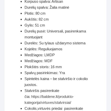
Korpuso spalva: Artisan
Durelių spalva: Žalia matinė
Plotis: 80 cm
Aukštis: 82 cm
Gylis: 51 cm
Durelių pusė: Universali, pasirenkama
montuojant
Durelės: Su tylaus uždarymo sistema
Kojelės: Reguliuojamos
Medžiagos: LMDP
Medžiagos: MDF
Plokštės storis: 16 mm
Spalvų pasirinkimas: Yra
Spintelės kaina – be stalviršio ir cokolio
juostos.
Stalviršis pasirenkate
čia:
https://baldene.lt/produkto-
kategorija/virtuves/stalvirsiai/
Cokolis,virtuvės priedai pasirenkate