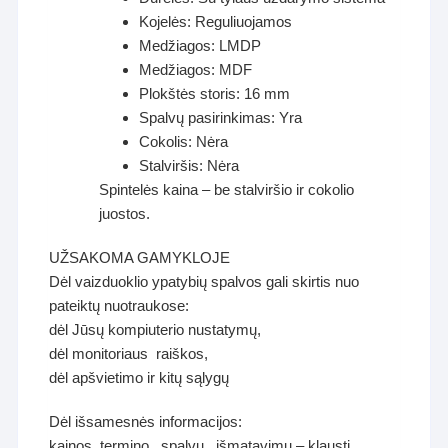
Kojelės: Reguliuojamos
Medžiagos: LMDP
Medžiagos: MDF
Plokštės storis: 16 mm
Spalvų pasirinkimas: Yra
Cokolis: Nėra
Stalviršis: Nėra
Spintelės kaina – be stalviršio ir cokolio
juostos.
UŽSAKOMA GAMYKLOJE
Dėl vaizduoklio ypatybių spalvos gali skirtis nuo
pateiktų nuotraukose:
dėl Jūsų kompiuterio nustatymų,
dėl monitoriaus raiškos,
dėl apšvietimo ir kitų sąlygų
Dėl išsamesnės informacijos:
kainos, termino , spalvų , išmatavimų – klausti