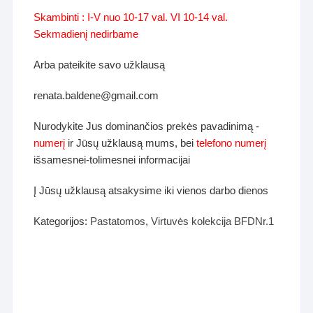
Skambinti : I-V nuo 10-17 val. VI 10-14 val.
Sekmadienį nedirbame
Arba pateikite savo užklausą
renata.baldene@gmail.com
Nurodykite Jus dominančios prekės pavadinimą -
numerį
ir Jūsų užklausą mums, bei
telefono numerį
išsamesnei-tolimesnei informacijai
Į Jūsų užklausą atsakysime iki vienos darbo dienos
Kategorijos:
Pastatomos
,
Virtuvės kolekcija BFDNr.1