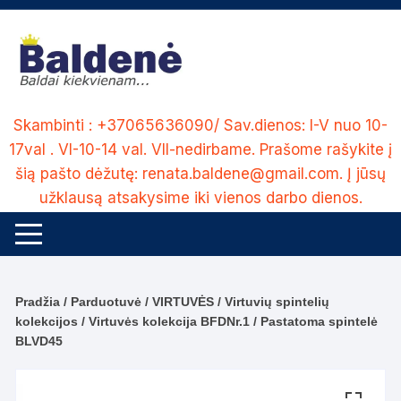
Skip
to
content
Skambinti : +37065636090/ Sav.dienos: I-V nuo 10-
17val . VI-10-14 val. VII-nedirbame. Prašome rašykite į
šią pašto dėžutę: renata.baldene@gmail.com. Į jūsų
užklausą atsakysime iki vienos darbo dienos.
Pradžia
/
Parduotuvė
/
VIRTUVĖS
/
Virtuvių spintelių
kolekcijos
/
Virtuvės kolekcija BFDNr.1
/ Pastatoma spintelė
BLVD45