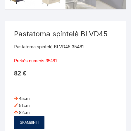
Pastatoma spintelė BLVD45
Pastatoma spintelė BLVD45 35481
Prekės numeris 35481
82
€
45cm
51cm
82cm
SKAMBINTI