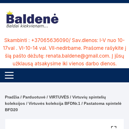
Skip
to
content
Skambinti : +37065636090/ Sav.dienos: I-V nuo 10-
17val . VI-10-14 val. VII-nedirbame. Prašome rašykite į
šią pašto dėžutę: renata.baldene@gmail.com. Į jūsų
užklausą atsakysime iki vienos darbo dienos.
Pradžia
/
Parduotuvė
/
VIRTUVĖS
/
Virtuvių spintelių
kolekcijos
/
Virtuvės kolekcija BFDNr.1
/ Pastatoma spintelė
BFD20