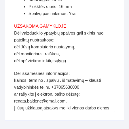
Plokštės storis: 16 mm
Spalvų pasirinkimas: Yra
UŽSAKOMA GAMYKLOJE
Dėl vaizduoklio ypatybių spalvos gali skirtis nuo
pateiktų nuotraukose:
dėl Jūsų kompiuterio nustatymų,
dėl monitoriaus raiškos,
dėl apšvietimo ir kitų sąlygų
Dėl išsamesnės informacijos:
kainos, termino , spalvų , išmatavimų – klausti
vadybininkės tel.nr. +37065636090
ar rašykite į elektron. pašto dėžutę:
renata.baldene@gmail.com.
Į jūsų užklausą atsakysime iki vienos darbo dienos.