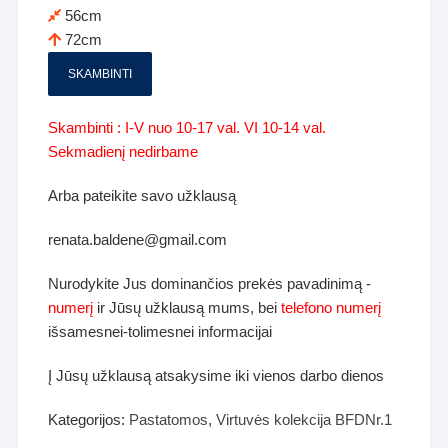
56cm
72cm
SKAMBINTI
Skambinti : I-V nuo 10-17 val. VI 10-14 val.
Sekmadienį nedirbame
Arba pateikite savo užklausą
renata.baldene@gmail.com
Nurodykite Jus dominančios prekės pavadinimą -
numerį
ir Jūsų užklausą mums, bei
telefono numerį
išsamesnei-tolimesnei informacijai
Į Jūsų užklausą atsakysime iki vienos darbo dienos
Kategorijos:
Pastatomos
,
Virtuvės kolekcija BFDNr.1