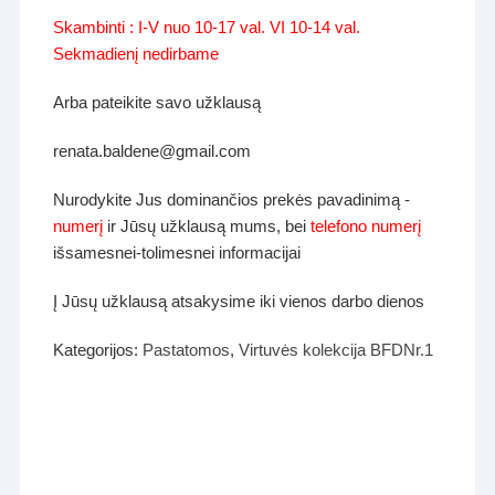
Skambinti : I-V nuo 10-17 val. VI 10-14 val.
Sekmadienį nedirbame
Arba pateikite savo užklausą
renata.baldene@gmail.com
Nurodykite Jus dominančios prekės pavadinimą -
numerį
ir Jūsų užklausą mums, bei
telefono numerį
išsamesnei-tolimesnei informacijai
Į Jūsų užklausą atsakysime iki vienos darbo dienos
Kategorijos:
Pastatomos
,
Virtuvės kolekcija BFDNr.1