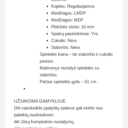
Kojelės: Reguliuojamos
Medžiagos: LMDP
Medžiagos: MDF
Plokštės storis: 16 mm
Spalvų pasirinkimas: Yra
Cokolis: Nėra
Stalviršis: Nėra
Spintelės kaina – be stalviršio ir cokolio
juostos.
Matmenys nurodyti spintelės su
stalviršiu.
Pačios spintelės gylis – 51 cm.
UŽSAKOMA GAMYKLOJE
Dėl vaizduoklio ypatybių spalvos gali skirtis nuo
pateiktų nuotraukose:
dėl Jūsų kompiuterio nustatymų,