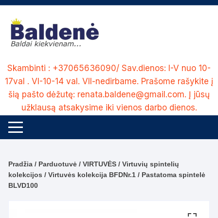
Skip
to
content
Skambinti : +37065636090/ Sav.dienos: I-V nuo 10-
17val . VI-10-14 val. VII-nedirbame. Prašome rašykite į
šią pašto dėžutę: renata.baldene@gmail.com. Į jūsų
užklausą atsakysime iki vienos darbo dienos.
Pradžia
/
Parduotuvė
/
VIRTUVĖS
/
Virtuvių spintelių
kolekcijos
/
Virtuvės kolekcija BFDNr.1
/ Pastatoma spintelė
BLVD100