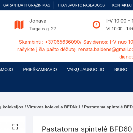
GARANTIJA IR GRĄŽINIMAS
TRANSPORTO PASLAUGOS
KONTAKTAI
Jonava
I-V 10:00 - 
Turgaus g. 22
VI 10:00 - 14
Skambinti : +37065636090/ Sav.dienos: I-V nuo 10
rašykite į šią pašto dėžutę: renata.baldene@gmail.c
dienos
AMOJO
PRIEŠKAMBARIO
VAIKŲ-JAUNUOLIO
BIURO
enelės
ų ir Miegamojo baldų
Prieškambario baldų kolekcijos
Vaikų jaunuolio baldų kolekcijos
Biuro ba
cijos
ontavimas
Standartiniai prieškambariai
Jaunuolio standartiniai
Rašomieji
mojo baldų komplektai
komlektai-sekcijos
ų kolekcijos
/
Virtuvės kolekcija BFDNr.1
/ Pastatoma spintelė BF
ija
Prieškambario spintos
Biuro kė
 su audiniu
Kušetės
Komodos
Darbo-po
Pastatoma spintelė BFD60
tinės lovos
Lovos