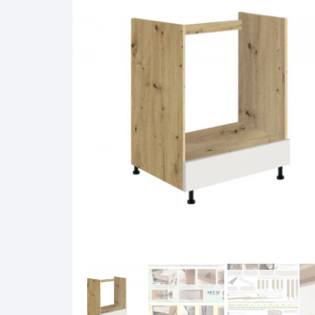
Pakabinamos spintelės
Žurnaliniai staliukai
Miegamieji foteliai
Lovos
Pastatomos spintelės
Komodos/spintelės
Poilsio foteliai-Supa
Čiužin
Stalviršiai
RTV staliukai
Pufai-Minkštasuolia
Spint
Virtuvės priedai
Vitrinos-indaujos
Pufai sėdmaišiai vi
Spint
Kampai – suolai
Darbai-galerija
Darbai-galerija
Spint
valgomojo stalai
Spin
4m
Virtuvės- stalai+kėdės
komplektai
Kampi
Kėdės
Nakti
Baro kėdės