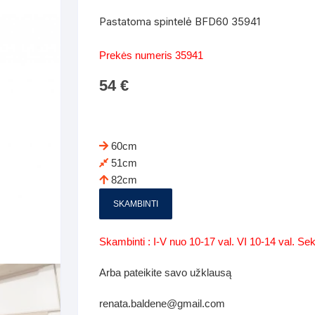
Batų dėžės-suoliukai
Spintos
Pastatoma spintelė BFD60 35941
 spintoje
Dviaukštės lovos
mi foteliai
Veidrodžiai
Komodo
Prekės numeris 35941
iai
Visi Čiužiniai
Miegamieji foteliai- Sofos
54
€
i
Kabyklos
Kabyklo
os iki 1.10
Kaip išpakuoti čiužinį
Pufai-sėdmaišiai-daiktadėžės
deo
Darbai-galerija
Lentyno
os nuo 1,10 iki 2,00
Vaikų-jaunuolio spintos
60cm
Darbai-ga
51cm
os atidaromom durim 2-4m
Komodos
82cm
tos stumdomom durim 2-
Vaikų -jaunuolio rašomieji stalai
SKAMBINTI
Vaikų ir jaunuolių kėdės
Skambinti : I-V nuo 10-17 val. VI 10-14 val. S
nės spintos
Lentynos
Arba pateikite savo užklausą
nės spintelės
renata.baldene@gmail.com
Čiužiniai – patalynė