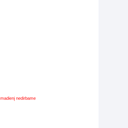
Supynės-supami foteliai
s
Kiti lauko baldai
s
Darbai-galerija
s
lerija
ekmadienį nedirbame