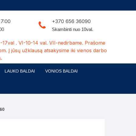
17:00
+370 656 36090
:00
Skambinti nuo 10val.
-17val . VI-10-14 val. VII-nedirbame. Prašome
om. Į jūsų užklausą atsakysime iki vienos darbo
.
LAUKO BALDAI
VONIOS BALDAI
ldų kolekcijos
Medžio masyvo lauko baldai
 stalai
šuns būdos-kiti medžio gaminiai
D60
dės
Pavėsinės -tuoletai-sandėliukai
ilsio kėdės
Šuliniai