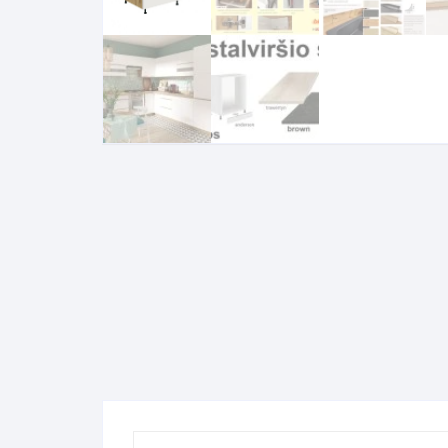
Komo
Galerija-darbai
Kosme
Patal
pagal
Darba