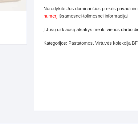
dos
Nurodykite Jus dominančios prekės pavadinim
Pufai sėdmaišiai video
numerį
išsamesnei-tolimesnei informacijai
tiniai staliukai
Darbai-galerija
Į Jūsų užklausą atsakysime iki vienos darbo d
ynės dėžės-Antklodės-
vės-namų tekstilė
Kategorijos:
Pastatomos
,
Virtuvės kolekcija B
i-galerija