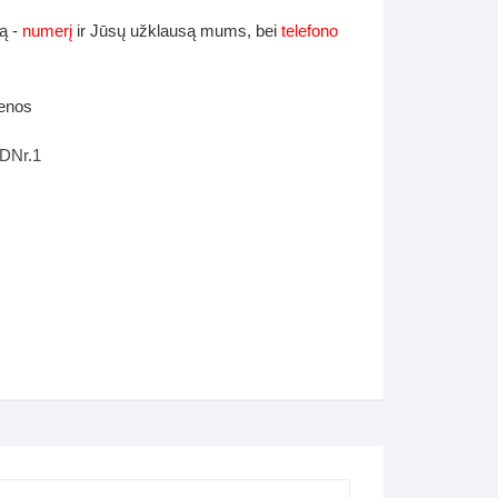
ą -
numerį
ir Jūsų užklausą mums, bei
telefono
ienos
FDNr.1