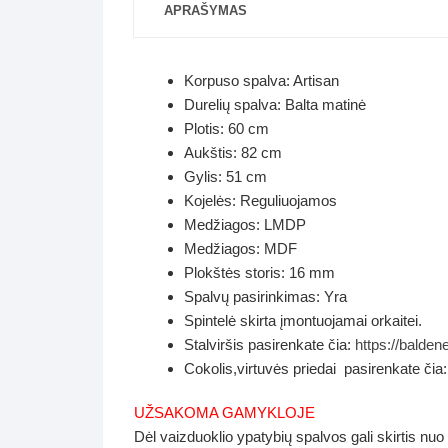
APRAŠYMAS
Korpuso spalva: Artisan
Durelių spalva: Balta matinė
Plotis: 60 cm
Aukštis: 82 cm
Gylis: 51 cm
Kojelės: Reguliuojamos
Medžiagos: LMDP
Medžiagos: MDF
Plokštės storis: 16 mm
Spalvų pasirinkimas: Yra
Spintelė skirta įmontuojamai orkaitei.
Stalviršis pasirenkate čia:
https://baldene
Cokolis,virtuvės priedai pasirenkate čia:
UŽSAKOMA GAMYKLOJE
Dėl vaizduoklio ypatybių spalvos gali skirtis nuo