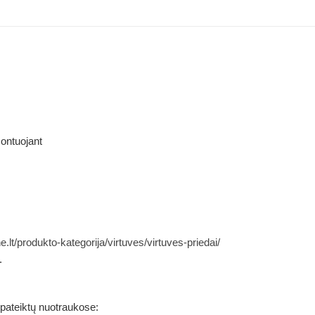
ontuojant
ene.lt/produkto-kategorija/virtuves/virtuves-priedai/
.
 pateiktų nuotraukose: