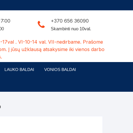
17:00
+370 656 36090
:00
Skambinti nuo 10val.
-17val . VI-10-14 val. VII-nedirbame. Prašome
om. Į jūsų užklausą atsakysime iki vienos darbo
.
LAUKO BALDAI
VONIOS BALDAI
ldų kolekcijos
Medžio masyvo lauko baldai
 stalai
šuns būdos-kiti medžio gaminiai
0
dės
Pavėsinės -tuoletai-sandėliukai
ilsio kėdės
Šuliniai