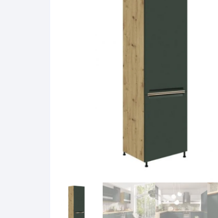
Pakabinamos spintelės
Žurnaliniai staliukai
Miegamieji foteliai
Lovos
Pastatomos spintelės
Komodos/spintelės
Poilsio foteliai-Supa
Čiužin
Stalviršiai
RTV staliukai
Pufai-Minkštasuolia
Spint
Virtuvės priedai
Vitrinos-indaujos
Pufai sėdmaišiai vi
Spint
Kampai – suolai
Darbai-galerija
Darbai-galerija
Spint
valgomojo stalai
Spin
4m
Virtuvės- stalai+kėdės
komplektai
Kampi
Kėdės
Nakti
Baro kėdės