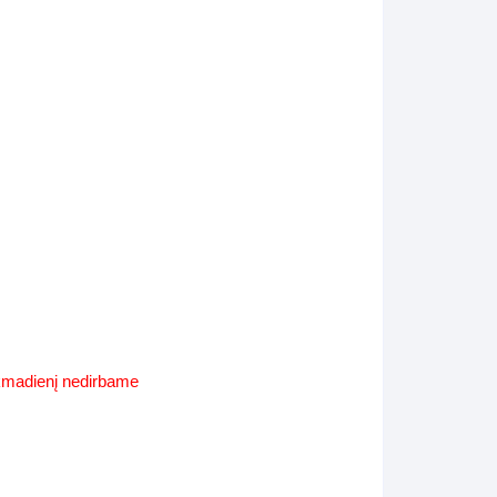
Supynės-supami foteliai
s
Kiti lauko baldai
s
Darbai-galerija
s
lerija
ekmadienį nedirbame