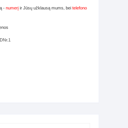
ą -
numerį
ir Jūsų užklausą mums, bei
telefono
ienos
FDNr.1