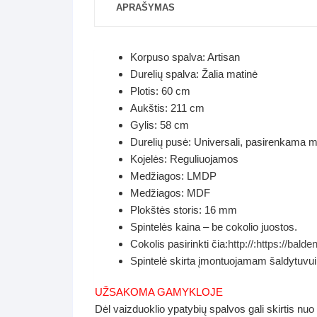
APRAŠYMAS
Korpuso spalva: Artisan
Durelių spalva: Žalia matinė
Plotis: 60 cm
Aukštis: 211 cm
Gylis: 58 cm
Durelių pusė: Universali, pasirenkama m
Kojelės: Reguliuojamos
Medžiagos: LMDP
Medžiagos: MDF
Plokštės storis: 16 mm
Spintelės kaina – be cokolio juostos.
Cokolis pasirinkti čia:
http://:https://bald
Spintelė skirta įmontuojamam šaldytuvui
UŽSAKOMA GAMYKLOJE
Dėl vaizduoklio ypatybių spalvos gali skirtis nuo