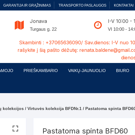
GARANTIJA IR GRĄŽINIMAS
TRANSPORTO PASLAUGOS
KONTAKTAI
Jonava
I-V 10:00 - 
Turgaus g. 22
VI 10:00 - 14
Skambinti : +37065636090/ Sav.dienos: I-V nuo 10
rašykite į šią pašto dėžutę: renata.baldene@gmail.c
dienos
AMOJO
PRIEŠKAMBARIO
VAIKŲ-JAUNUOLIO
BIURO
enelės
ų ir Miegamojo baldų
Prieškambario baldų kolekcijos
Vaikų jaunuolio baldų kolekcijos
Biuro ba
cijos
ontavimas
Standartiniai prieškambariai
Jaunuolio standartiniai
Rašomieji
mojo baldų komplektai
komlektai-sekcijos
ų kolekcijos
/
Virtuvės kolekcija BFDNr.1
/ Pastatoma spinta BFD6
ija
Prieškambario spintos
Biuro kė
 su audiniu
Kušetės
Komodos
Darbo-po
Pastatoma spinta BFD60
tinės lovos
Lovos