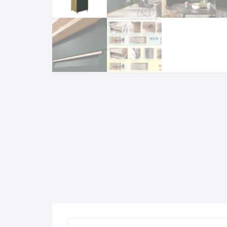
Komo
Galerija-darbai
Kosme
Patal
pagal
Darba