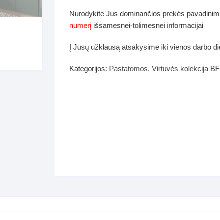
dos
Nurodykite Jus dominančios prekės pavadinim
Pufai sėdmaišiai video
numerį
išsamesnei-tolimesnei informacijai
tiniai staliukai
Darbai-galerija
Į Jūsų užklausą atsakysime iki vienos darbo d
ynės dėžės-Antklodės-
vės-namų tekstilė
Kategorijos:
Pastatomos
,
Virtuvės kolekcija B
i-galerija