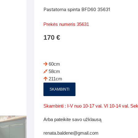
Batų dėžės-suoliukai
Spintos
Pastatoma spinta BFD60 35631
 spintoje
Dviaukštės lovos
mi foteliai
Veidrodžiai
Komodo
Prekės numeris 35631
iai
Visi Čiužiniai
Miegamieji foteliai- Sofos
170
€
i
Kabyklos
Kabyklo
os iki 1.10
Kaip išpakuoti čiužinį
Pufai-sėdmaišiai-daiktadėžės
deo
Darbai-galerija
Lentyno
os nuo 1,10 iki 2,00
Vaikų-jaunuolio spintos
60cm
Darbai-ga
58cm
os atidaromom durim 2-4m
Komodos
211cm
tos stumdomom durim 2-
Vaikų -jaunuolio rašomieji stalai
SKAMBINTI
Vaikų ir jaunuolių kėdės
Skambinti : I-V nuo 10-17 val. VI 10-14 val. S
nės spintos
Lentynos
Arba pateikite savo užklausą
nės spintelės
renata.baldene@gmail.com
Čiužiniai – patalynė