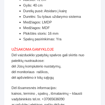
Gylis: 40 cm
Durelių pusė: Atsidaro į kairę
Durelės: Su tylaus uždarymo sistema
Medžiagos: LMDP
Medžiagos: MDF
Plokštės storis: 16 mm
Spalvų pasirinkimas: Yra
UŽSAKOMA GAMYKLOJE
Dėl vaizduoklio ypatybių spalvos gali skirtis nuo
pateiktų nuotraukose:
dėl Jūsų kompiuterio nustatymų,
dėl monitoriaus raiškos,
dėl apšvietimo ir kitų sąlygų
Dėl išsamesnės informacijos:
kainos, termino , spalvų , išmatavimų – klausti
vadybininkės tel.nr. +37065636090
ar rašykite į elektron. pašto dėžutę: