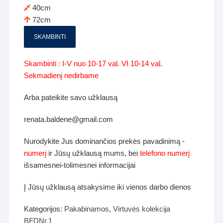
40cm
72cm
SKAMBINTI
Skambinti : I-V nuo 10-17 val. VI 10-14 val.
Sekmadienį nedirbame
Arba pateikite savo užklausą
renata.baldene@gmail.com
Nurodykite Jus dominančios prekės pavadinimą -
numerį
ir Jūsų užklausą mums, bei
telefono numerį
išsamesnei-tolimesnei informacijai
Į Jūsų užklausą atsakysime iki vienos darbo dienos
Kategorijos:
Pakabinamos
,
Virtuvės kolekcija
BFDNr.1