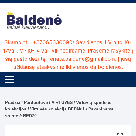
Skip
to
content
Skambinti : +37065636090/ Sav.dienos: I-V nuo 10-
17val . VI-10-14 val. VII-nedirbame. Prašome rašykite į
šią pašto dėžutę: renata.baldene@gmail.com. Į jūsų
užklausą atsakysime iki vienos darbo dienos.
Pradžia
/
Parduotuvė
/
VIRTUVĖS
/
Virtuvių spintelių
kolekcijos
/
Virtuvės kolekcija BFDNr.1
/ Pakabinama
spintelė BFD70