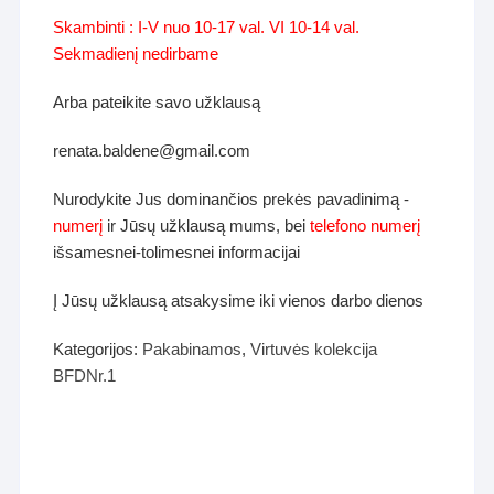
Skambinti : I-V nuo 10-17 val. VI 10-14 val.
Sekmadienį nedirbame
Arba pateikite savo užklausą
renata.baldene@gmail.com
Nurodykite Jus dominančios prekės pavadinimą -
numerį
ir Jūsų užklausą mums, bei
telefono numerį
išsamesnei-tolimesnei informacijai
Į Jūsų užklausą atsakysime iki vienos darbo dienos
Kategorijos:
Pakabinamos
,
Virtuvės kolekcija
BFDNr.1