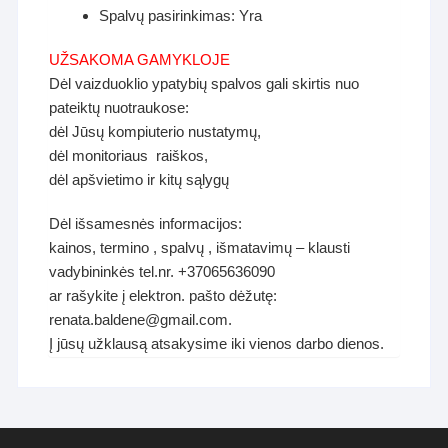
Spalvų pasirinkimas: Yra
UŽSAKOMA GAMYKLOJE
Dėl vaizduoklio ypatybių spalvos gali skirtis nuo
pateiktų nuotraukose:
dėl Jūsų kompiuterio nustatymų,
dėl monitoriaus raiškos,
dėl apšvietimo ir kitų sąlygų
Dėl išsamesnės informacijos:
kainos, termino , spalvų , išmatavimų – klausti
vadybininkės tel.nr. +37065636090
ar rašykite į elektron. pašto dėžutę:
renata.baldene@gmail.com.
Į jūsų užklausą atsakysime iki vienos darbo dienos.