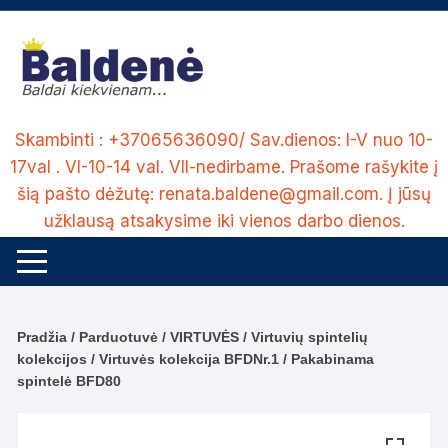
Skip
to
content
Skambinti : +37065636090/ Sav.dienos: I-V nuo 10-
17val . VI-10-14 val. VII-nedirbame. Prašome rašykite į
šią pašto dėžutę: renata.baldene@gmail.com. Į jūsų
užklausą atsakysime iki vienos darbo dienos.
Pradžia
/
Parduotuvė
/
VIRTUVĖS
/
Virtuvių spintelių
kolekcijos
/
Virtuvės kolekcija BFDNr.1
/ Pakabinama
spintelė BFD80