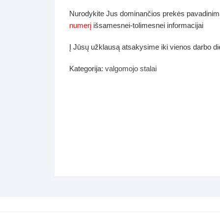
dos
Nurodykite Jus dominančios prekės pavadinim
Pufai sėdmaišiai video
numerį
išsamesnei-tolimesnei informacijai
tiniai staliukai
Darbai-galerija
Į Jūsų užklausą atsakysime iki vienos darbo d
ynės dėžės-Antklodės-
vės-namų tekstilė
Kategorija:
valgomojo stalai
i-galerija