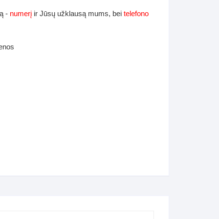
ą -
numerį
ir Jūsų užklausą mums, bei
telefono
ienos