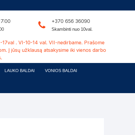
17:00
+370 656 36090
:00
Skambinti nuo 10val.
-17val . VI-10-14 val. VII-nedirbame. Prašome
om. Į jūsų užklausą atsakysime iki vienos darbo
.
LAUKO BALDAI
VONIOS BALDAI
ldų kolekcijos
Medžio masyvo lauko baldai
 stalai
šuns būdos-kiti medžio gaminiai
dės
Pavėsinės -tuoletai-sandėliukai
ilsio kėdės
Šuliniai