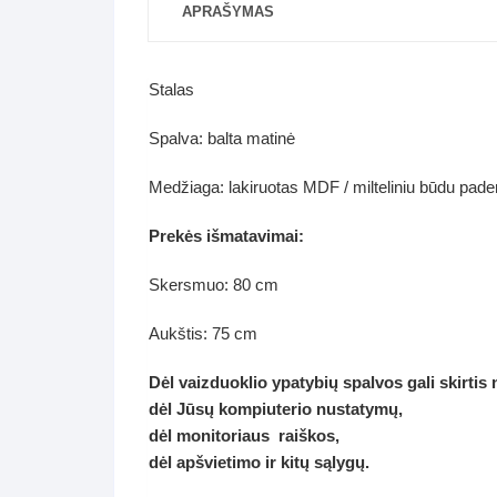
APRAŠYMAS
Stalas
Spalva: balta matinė
Medžiaga: lakiruotas MDF / milteliniu būdu pade
Prekės išmatavimai:
Skersmuo: 80 cm
Aukštis: 75 cm
Dėl vaizduoklio ypatybių spalvos gali skirtis
dėl Jūsų kompiuterio nustatymų,
dėl monitoriaus raiškos,
dėl apšvietimo ir kitų sąlygų.