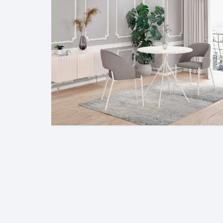
Pakabinamos spintelės
Žurnaliniai staliukai
Miegamieji foteliai
Lovos
Pastatomos spintelės
Komodos/spintelės
Poilsio foteliai-Supa
Čiužin
Stalviršiai
RTV staliukai
Pufai-Minkštasuolia
Spint
Virtuvės priedai
Vitrinos-indaujos
Pufai sėdmaišiai vi
Spint
Kampai – suolai
Darbai-galerija
Darbai-galerija
Spint
valgomojo stalai
Spin
4m
Virtuvės- stalai+kėdės
komplektai
Kampi
Kėdės
Nakti
Baro kėdės