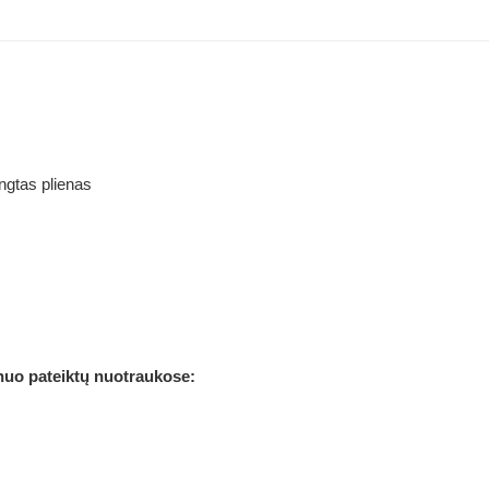
ngtas plienas
 nuo pateiktų nuotraukose: