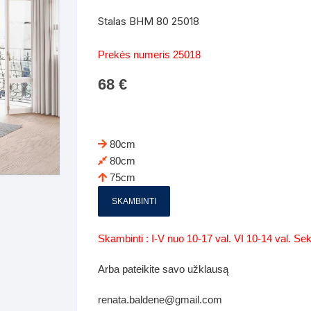
Batų dėžės-suoliukai
Spintos
Stalas BHM 80 25018
 spintoje
Dviaukštės lovos
mi foteliai
Veidrodžiai
Komodo
Prekės numeris 25018
iai
Visi Čiužiniai
Miegamieji foteliai- Sofos
68
€
i
Kabyklos
Kabyklo
os iki 1.10
Kaip išpakuoti čiužinį
Pufai-sėdmaišiai-daiktadėžės
deo
Darbai-galerija
Lentyno
os nuo 1,10 iki 2,00
Vaikų-jaunuolio spintos
80cm
Darbai-ga
80cm
os atidaromom durim 2-4m
Komodos
75cm
tos stumdomom durim 2-
Vaikų -jaunuolio rašomieji stalai
SKAMBINTI
Vaikų ir jaunuolių kėdės
Skambinti : I-V nuo 10-17 val. VI 10-14 val. S
nės spintos
Lentynos
Arba pateikite savo užklausą
nės spintelės
renata.baldene@gmail.com
Čiužiniai – patalynė