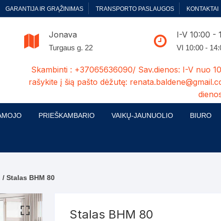
GARANTIJA IR GRĄŽINIMAS
TRANSPORTO PASLAUGOS
KONTAKTAI
Jonava
I-V 10:00 - 
Turgaus g. 22
VI 10:00 - 14
Skambinti : +37065636090/ Sav.dienos: I-V nuo 10
rašykite į šią pašto dėžutę: renata.baldene@gmail.c
dienos
AMOJO
PRIEŠKAMBARIO
VAIKŲ-JAUNUOLIO
BIURO
enelės
ų ir Miegamojo baldų
Prieškambario baldų kolekcijos
Vaikų jaunuolio baldų kolekcijos
Biuro ba
cijos
ontavimas
Standartiniai prieškambariai
Jaunuolio standartiniai
Rašomieji
mojo baldų komplektai
komlektai-sekcijos
i
/ Stalas BHM 80
ija
Prieškambario spintos
Biuro kė
 su audiniu
Kušetės
Komodos
Darbo-po
Stalas BHM 80
tinės lovos
Lovos