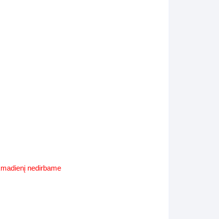
Supynės-supami foteliai
s
Kiti lauko baldai
s
Darbai-galerija
s
lerija
ekmadienį nedirbame