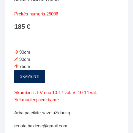
Prekės numeris 25006
185
€
90cm
90cm
75cm
SKAMBINTI
Skambinti : I-V nuo 10-17 val. VI 10-14 val.
Sekmadienį nedirbame
Arba pateikite savo užklausą
renata.baldene@gmail.com