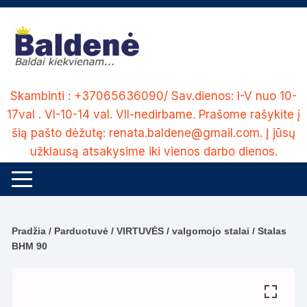
Skip
to
content
Skambinti : +37065636090/ Sav.dienos: I-V nuo 10-
17val . VI-10-14 val. VII-nedirbame. Prašome rašykite į
šią pašto dėžutę: renata.baldene@gmail.com. Į jūsų
užklausą atsakysime iki vienos darbo dienos.
Pradžia
/
Parduotuvė
/
VIRTUVĖS
/
valgomojo stalai
/ Stalas
BHM 90