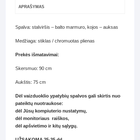
APRAŠYMAS
Spalva: stalviršis – balto marmuro, kojos – auksas
Medžiaga: stiklas / chromuotas plienas
Prekės išmatavimai:
Skersmuo: 90 cm
Aukštis: 75 cm
Dėl vaizduoklio ypatybių spalvos gali skirtis nuo
pateiktų nuotraukose:
dėl Jūsų kompiuterio nustatymų,
dėl monitoriaus raiškos,
dėl apšvietimo ir kitų sąlygų.
UŽSAKOMA 25-35 dd