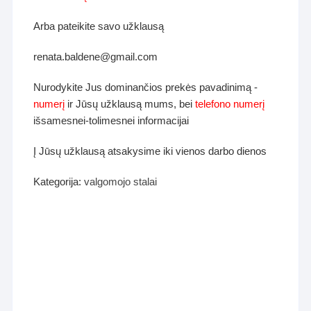
Arba pateikite savo užklausą
renata.baldene@gmail.com
Nurodykite Jus dominančios prekės pavadinimą -
numerį
ir Jūsų užklausą mums, bei
telefono numerį
išsamesnei-tolimesnei informacijai
Į Jūsų užklausą atsakysime iki vienos darbo dienos
Kategorija:
valgomojo stalai