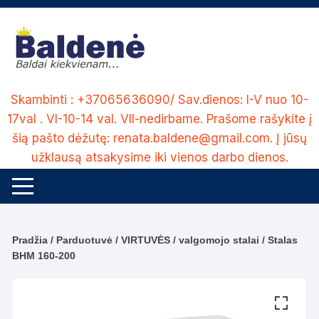
Skip
to
content
Skambinti : +37065636090/ Sav.dienos: I-V nuo 10-
17val . VI-10-14 val. VII-nedirbame. Prašome rašykite į
šią pašto dėžutę: renata.baldene@gmail.com. Į jūsų
užklausą atsakysime iki vienos darbo dienos.
Pradžia
/
Parduotuvė
/
VIRTUVĖS
/
valgomojo stalai
/ Stalas
BHM 160-200