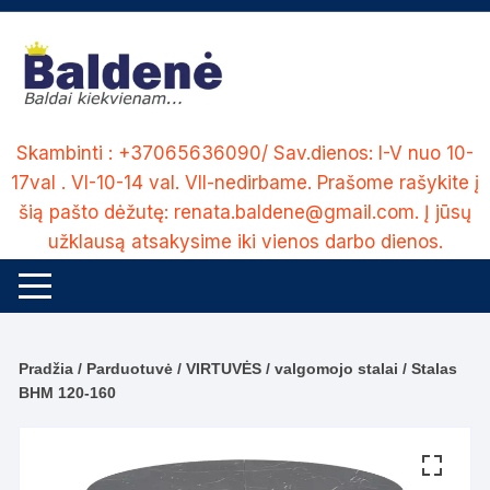
Skip
to
content
Skambinti : +37065636090/ Sav.dienos: I-V nuo 10-
17val . VI-10-14 val. VII-nedirbame. Prašome rašykite į
šią pašto dėžutę: renata.baldene@gmail.com. Į jūsų
užklausą atsakysime iki vienos darbo dienos.
Pradžia
/
Parduotuvė
/
VIRTUVĖS
/
valgomojo stalai
/ Stalas
BHM 120-160