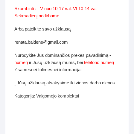
Skambinti : I-V nuo 10-17 val. VI 10-14 val.
Sekmadienį nedirbame
Arba pateikite savo užklausą
renata.baldene@gmail.com
Nurodykite Jus dominančios prekės pavadinimą -
numerį
ir Jūsų užklausą mums, bei
telefono numerį
išsamesnei-tolimesnei informacijai
Į Jūsų užklausą atsakysime iki vienos darbo dienos
Kategorija:
Valgomojo komplektai