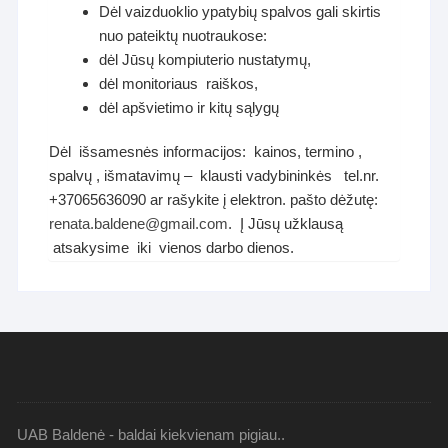
Dėl vaizduoklio ypatybių spalvos gali skirtis
nuo pateiktų nuotraukose:
dėl Jūsų kompiuterio nustatymų,
dėl monitoriaus raiškos,
dėl apšvietimo ir kitų sąlygų
Dėl išsamesnės informacijos: kainos, termino ,
spalvų , išmatavimų – klausti vadybininkės tel.nr.
+37065636090 ar rašykite į elektron. pašto dėžutę:
renata.baldene@gmail.com
. Į Jūsų užklausą
atsakysime iki vienos darbo dienos.
UAB Baldenė - baldai kiekvienam pigiau..