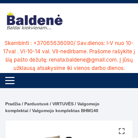
Skip
to
content
Skambinti : +37065636090/ Sav.dienos: I-V nuo 10-
17val . VI-10-14 val. VII-nedirbame. Prašome rašykite į
šią pašto dėžutę: renata.baldene@gmail.com. Į jūsų
užklausą atsakysime iki vienos darbo dienos.
Pradžia
/
Parduotuvė
/
VIRTUVĖS
/
Valgomojo
komplektai
/ Valgomojo komplektas BHM140