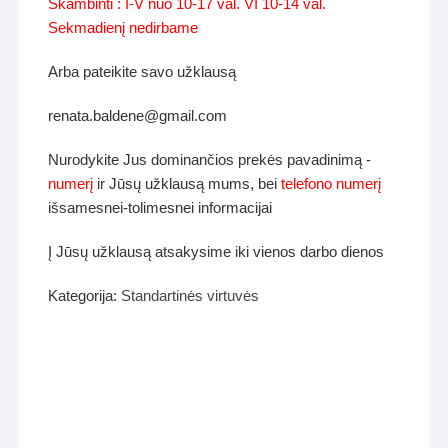
Skambinti : I-V nuo 10-17 val. VI 10-14 val.
Sekmadienį nedirbame
Arba pateikite savo užklausą
renata.baldene@gmail.com
Nurodykite Jus dominančios prekės pavadinimą -
numerį
ir Jūsų užklausą mums, bei
telefono numerį
išsamesnei-tolimesnei informacijai
Į Jūsų užklausą atsakysime iki vienos darbo dienos
Kategorija:
Standartinės virtuvės