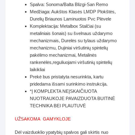
Spalva: Sonoma/Balta Blizgi-San Remo
Medžiaga: Aukštos Klasės LMDP Plokštės,
Durelių Briaunos Laminuotos Pvc Plėvele
Komplektacija: Metalbox Stalčiai (su
metaliniais šonais) su švelnaus uždarymo
mechanizmais, Durelės su tylaus uždarymo
mechanizmu, Dujiniai viršutinių spintelių
pakėlimo mechanizmai, Metalinės
rankenėlės,reguliuojami viršutinių spintelių
laikikliai
Prekė bus pristatyta nesurinkta, kartu
pridedama išsami surinkimo instrukcija.
*Į KOMPLEKTA NEĮSKAIČIUOTA
NUOTRAUKOJE PAVAIZDUOTA BUITINĖ
TECHNIKA BEI PLAUTUVĖ
UŽSAKOMA GAMYKLOJE
Dėl vaizduoklio ypatybių spalvos gali skirtis nuo