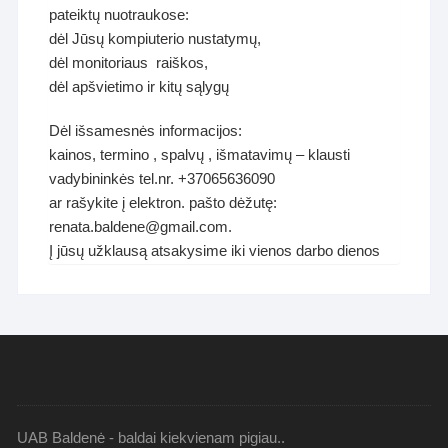
pateiktų nuotraukose:
dėl Jūsų kompiuterio nustatymų,
dėl monitoriaus raiškos,
dėl apšvietimo ir kitų sąlygų
Dėl išsamesnės informacijos:
kainos, termino , spalvų , išmatavimų – klausti
vadybininkės tel.nr. +37065636090
ar rašykite į elektron. pašto dėžutę:
renata.baldene@gmail.com.
Į jūsų užklausą atsakysime iki vienos darbo dienos
UAB Baldenė - baldai kiekvienam pigiau..