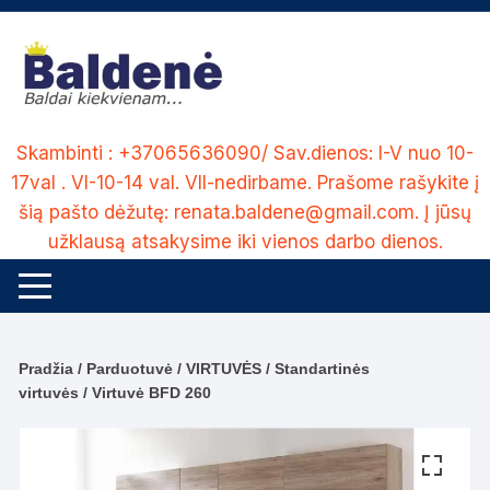
Skip
to
content
Skambinti : +37065636090/ Sav.dienos: I-V nuo 10-
17val . VI-10-14 val. VII-nedirbame. Prašome rašykite į
šią pašto dėžutę: renata.baldene@gmail.com. Į jūsų
užklausą atsakysime iki vienos darbo dienos.
Pradžia
/
Parduotuvė
/
VIRTUVĖS
/
Standartinės
virtuvės
/ Virtuvė BFD 260