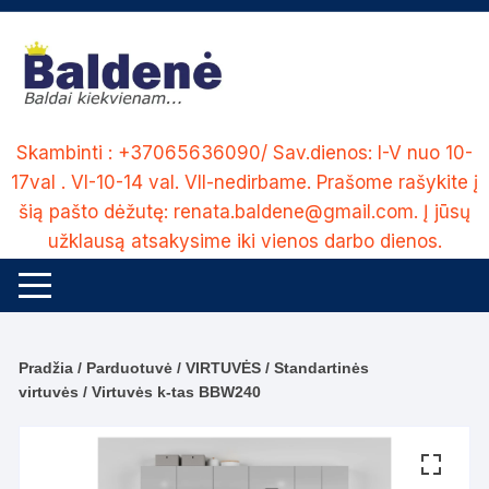
Skip
to
content
Skambinti : +37065636090/ Sav.dienos: I-V nuo 10-
17val . VI-10-14 val. VII-nedirbame. Prašome rašykite į
šią pašto dėžutę: renata.baldene@gmail.com. Į jūsų
užklausą atsakysime iki vienos darbo dienos.
Pradžia
/
Parduotuvė
/
VIRTUVĖS
/
Standartinės
virtuvės
/ Virtuvės k-tas BBW240