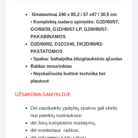
Išmatavimai 240 x 85,2 / 57 x47 / 30,5 cm
• Komplektą sudaro spintelės: G2D/60/57,
GO/60/30, G1D/40/57-LP, G2W/80/57-
PAKABINAMOS
D2D/60/82, D1D1S40, DK2D/80/82-
PASTATOMOS
• Spalva: balta/pilka blizgi/auksinis ąžuolas
Baldas nesurinktas
• Neįskaičiuota buitinė technika bei
plautuvė
UŽSAKOMA GAMYKLOJE
Dėl vaizduoklio ypatybių spalvos gali skirtis
nuo pateiktų nuotraukose:
dėl Jūsų kompiuterio nustatymų,
dėl monitoriaus raiškos,
dėl apšvietimo ir kitų sąlygų