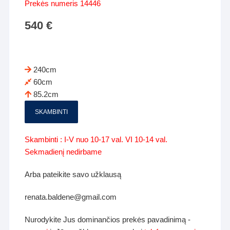
Prekės numeris 14446
540
€
240cm
60cm
85.2cm
SKAMBINTI
Skambinti : I-V nuo 10-17 val. VI 10-14 val.
Sekmadienį nedirbame
Arba pateikite savo užklausą
renata.baldene@gmail.com
Nurodykite Jus dominančios prekės pavadinimą -