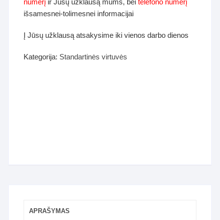
numerį
ir Jūsų užklausą mums, bei
telefono numerį
išsamesnei-tolimesnei informacijai
Į Jūsų užklausą atsakysime iki vienos darbo dienos
Kategorija:
Standartinės virtuvės
APRAŠYMAS