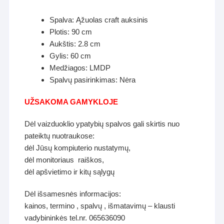
Spalva: Ąžuolas craft auksinis
Plotis: 90 cm
Aukštis: 2.8 cm
Gylis: 60 cm
Medžiagos: LMDP
Spalvų pasirinkimas: Nėra
UŽSAKOMA GAMYKLOJE
Dėl vaizduoklio ypatybių spalvos gali skirtis nuo
pateiktų nuotraukose:
dėl Jūsų kompiuterio nustatymų,
dėl monitoriaus raiškos,
dėl apšvietimo ir kitų sąlygų
Dėl išsamesnės informacijos:
kainos, termino , spalvų , išmatavimų – klausti
vadybininkės tel.nr. 065636090