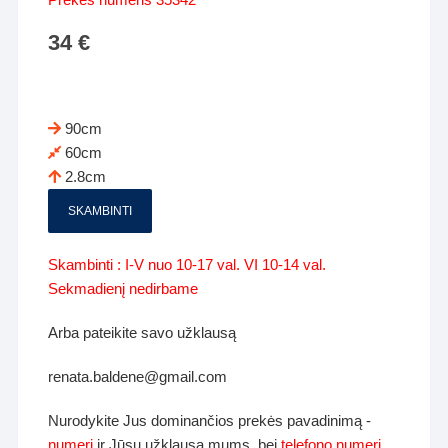
34
€
90cm
60cm
2.8cm
SKAMBINTI
Skambinti : I-V nuo 10-17 val. VI 10-14 val.
Sekmadienį nedirbame
Arba pateikite savo užklausą
renata.baldene@gmail.com
Nurodykite Jus dominančios prekės pavadinimą -
numerį
ir Jūsų užklausą mums, bei
telefono numerį