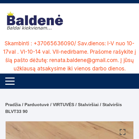
Skip
to
content
Skambinti : +37065636090/ Sav.dienos: I-V nuo 10-
17val . VI-10-14 val. VII-nedirbame. Prašome rašykite į
šią pašto dėžutę: renata.baldene@gmail.com. Į jūsų
užklausą atsakysime iki vienos darbo dienos.
Pradžia
/
Parduotuvė
/
VIRTUVĖS
/
Stalviršiai
/ Stalviršis
BLVT33 90