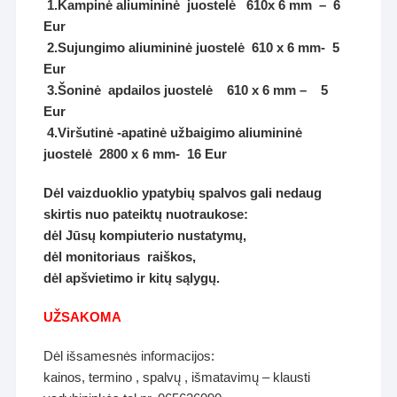
1.Kampinė aliumininė juostelė 610x 6 mm – 6
Eur
2.Sujungimo aliumininė juostelė 610 x 6 mm- 5
Eur
3.Šoninė apdailos juostelė 610 x 6 mm – 5
Eur
4.Viršutinė -apatinė užbaigimo aliumininė
juostelė 2800 x 6 mm- 16 Eur
Dėl vaizduoklio ypatybių spalvos gali nedaug
skirtis nuo pateiktų nuotraukose:
dėl Jūsų kompiuterio nustatymų,
dėl monitoriaus raiškos,
dėl apšvietimo ir kitų sąlygų.
UŽSAKOMA
Dėl išsamesnės informacijos:
kainos, termino , spalvų , išmatavimų – klausti