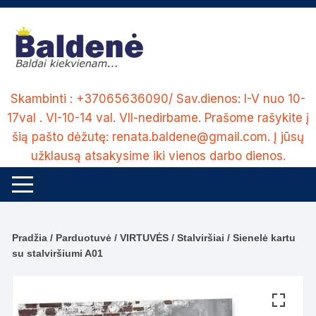
Skip
to
content
Skambinti : +37065636090/ Sav.dienos: I-V nuo 10-
17val . VI-10-14 val. VII-nedirbame. Prašome rašykite į
šią pašto dėžutę: renata.baldene@gmail.com. Į jūsų
užklausą atsakysime iki vienos darbo dienos.
Pradžia
/
Parduotuvė
/
VIRTUVĖS
/
Stalviršiai
/ Sienelė kartu
su stalviršiumi A01