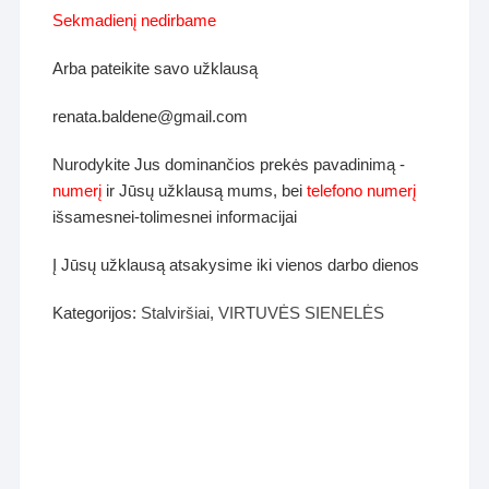
Sekmadienį nedirbame
Arba pateikite savo užklausą
renata.baldene@gmail.com
Nurodykite Jus dominančios prekės pavadinimą -
numerį
ir Jūsų užklausą mums, bei
telefono numerį
išsamesnei-tolimesnei informacijai
Į Jūsų užklausą atsakysime iki vienos darbo dienos
Kategorijos:
Stalviršiai
,
VIRTUVĖS SIENELĖS