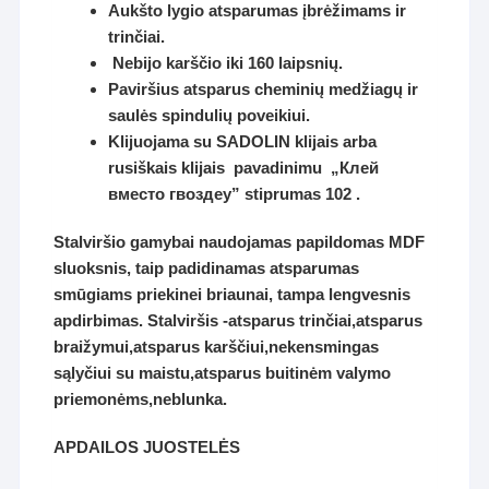
Aukšto lygio atsparumas įbrėžimams ir
trinčiai.
Nebijo karščio iki 160 laipsnių.
Paviršius atsparus cheminių medžiagų ir
saulės spindulių poveikiui.
Klijuojama su SADOLIN klijais arba
rusiškais klijais pavadinimu „Клей
вместо гвоздey” stiprumas 102 .
Stalviršio gamybai naudojamas papildomas MDF
sluoksnis, taip padidinamas atsparumas
smūgiams priekinei briaunai, tampa lengvesnis
apdirbimas. Stalviršis -atsparus trinčiai,atsparus
braižymui,atsparus karščiui,nekensmingas
sąlyčiui su maistu,atsparus buitinėm valymo
priemonėms,neblunka.
APDAILOS JUOSTELĖS