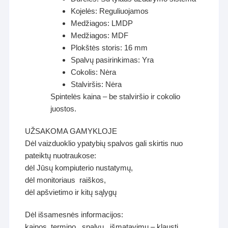
Kojelės: Reguliuojamos
Medžiagos: LMDP
Medžiagos: MDF
Plokštės storis: 16 mm
Spalvų pasirinkimas: Yra
Cokolis: Nėra
Stalviršis: Nėra
Spintelės kaina – be stalviršio ir cokolio
juostos.
UŽSAKOMA GAMYKLOJE
Dėl vaizduoklio ypatybių spalvos gali skirtis nuo
pateiktų nuotraukose:
dėl Jūsų kompiuterio nustatymų,
dėl monitoriaus raiškos,
dėl apšvietimo ir kitų sąlygų
Dėl išsamesnės informacijos:
kainos, termino , spalvų , išmatavimų – klausti