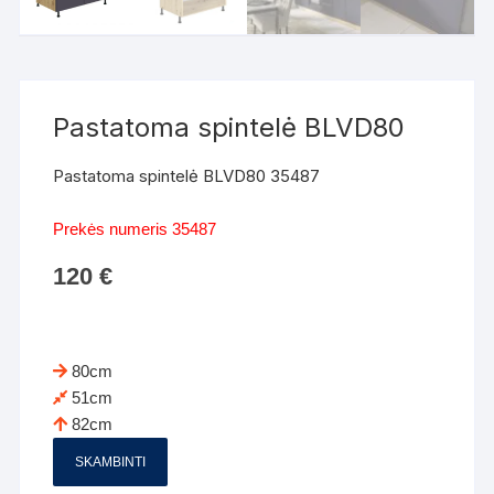
Pastatoma spintelė BLVD80
Pastatoma spintelė BLVD80 35487
Prekės numeris 35487
120
€
80cm
51cm
82cm
SKAMBINTI