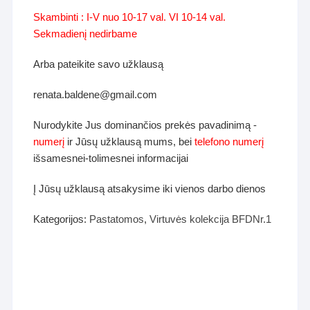
Skambinti : I-V nuo 10-17 val. VI 10-14 val.
Sekmadienį nedirbame
Arba pateikite savo užklausą
renata.baldene@gmail.com
Nurodykite Jus dominančios prekės pavadinimą -
numerį
ir Jūsų užklausą mums, bei
telefono numerį
išsamesnei-tolimesnei informacijai
Į Jūsų užklausą atsakysime iki vienos darbo dienos
Kategorijos:
Pastatomos
,
Virtuvės kolekcija BFDNr.1