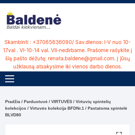
Skip
to
content
Skambinti : +37065636090/ Sav.dienos: I-V nuo 10-
17val . VI-10-14 val. VII-nedirbame. Prašome rašykite į
šią pašto dėžutę: renata.baldene@gmail.com. Į jūsų
užklausą atsakysime iki vienos darbo dienos.
Pradžia
/
Parduotuvė
/
VIRTUVĖS
/
Virtuvių spintelių
kolekcijos
/
Virtuvės kolekcija BFDNr.1
/ Pastatoma spintelė
BLVD80