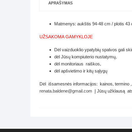
APRAŠYMAS
Matmenys: aukštis 94-48 cm / plotis 43 
UŽSAKOMA GAMYKLOJE
Dėl vaizduoklio ypatybių spalvos gali ski
dėl Jūsų kompiuterio nustatymų,
dėl monitoriaus raiškos,
dėl apšvietimo ir kitų sąlygų
Dėl išsamesnės informacijos: kainos, termino , 
renata.baldene@gmail.com
Į Jūsų užklausą ats