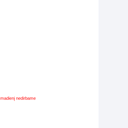
Supynės-supami foteliai
s
Kiti lauko baldai
s
Darbai-galerija
s
lerija
ekmadienį nedirbame