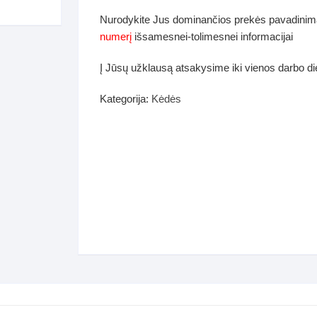
dos
Nurodykite Jus dominančios prekės pavadinim
Pufai sėdmaišiai video
numerį
išsamesnei-tolimesnei informacijai
tiniai staliukai
Darbai-galerija
Į Jūsų užklausą atsakysime iki vienos darbo d
ynės dėžės-Antklodės-
vės-namų tekstilė
Kategorija:
Kėdės
i-galerija