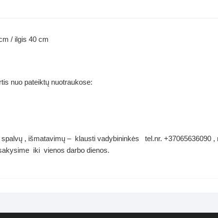
cm / ilgis 40 cm
rtis nuo pateiktų nuotraukose:
spalvų , išmatavimų – klausti vadybininkės tel.nr. +37065636090 , ra
akysime iki vienos darbo dienos.