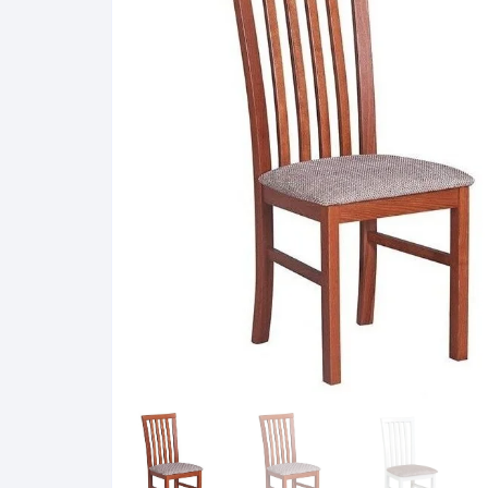
Pakabinamos spintelės
Žurnaliniai staliukai
Miegamieji foteliai
Lovos
Pastatomos spintelės
Komodos/spintelės
Poilsio foteliai-Supa
Čiužin
Stalviršiai
RTV staliukai
Pufai-Minkštasuolia
Spint
Virtuvės priedai
Vitrinos-indaujos
Pufai sėdmaišiai vi
Spint
Kampai – suolai
Darbai-galerija
Darbai-galerija
Spint
valgomojo stalai
Spin
4m
Virtuvės- stalai+kėdės
komplektai
Kampi
Kėdės
Nakti
Baro kėdės