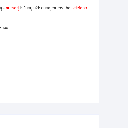
ą -
numerį
ir Jūsų užklausą mums, bei
telefono
ienos