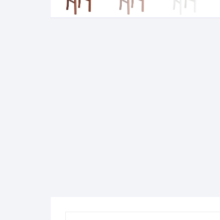
Komo
Galerija-darbai
Kosme
Patal
pagal
Darba