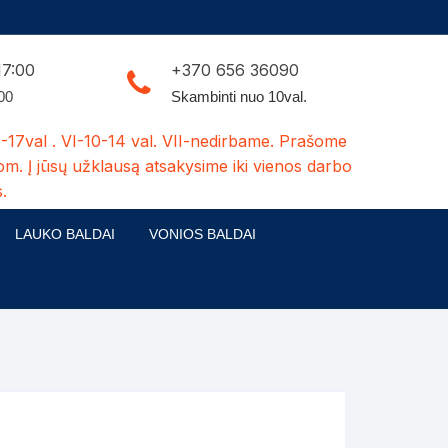
17:00
+370 656 36090
:00
Skambinti nuo 10val.
-17val . VI-10-14 val. VII-nedirbame. Prašome
om. Į jūsų užklausą atsakysime iki vienos darbo
.
LAUKO BALDAI
VONIOS BALDAI
ldų kolekcijos
Medžio masyvo lauko baldai
 stalai
šuns būdos-kiti medžio gaminiai
dės
Pavėsinės -tuoletai-sandėliukai
ilsio kėdės
Šuliniai