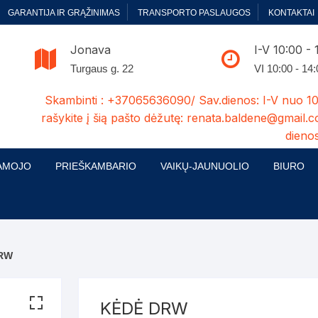
GARANTIJA IR GRĄŽINIMAS
TRANSPORTO PASLAUGOS
KONTAKTAI
Jonava
I-V 10:00 - 
Turgaus g. 22
VI 10:00 - 14
Skambinti : +37065636090/ Sav.dienos: I-V nuo 10
rašykite į šią pašto dėžutę: renata.baldene@gmail.c
dienos
AMOJO
PRIEŠKAMBARIO
VAIKŲ-JAUNUOLIO
BIURO
enelės
ų ir Miegamojo baldų
Prieškambario baldų kolekcijos
Vaikų jaunuolio baldų kolekcijos
Biuro ba
cijos
ontavimas
Standartiniai prieškambariai
Jaunuolio standartiniai
Rašomieji
mojo baldų komplektai
komlektai-sekcijos
DRW
ija
Prieškambario spintos
Biuro kė
 su audiniu
Kušetės
Komodos
Darbo-po
KĖDĖ DRW
tinės lovos
Lovos