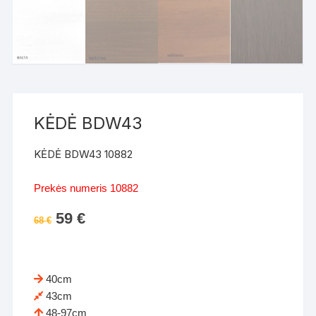
KĖDĖ BDW43
KĖDĖ BDW43 10882
Prekės numeris 10882
Original
59
€
Current
68
€
price
price
was:
is:
68 €.
59 €.
40cm
43cm
48-97cm