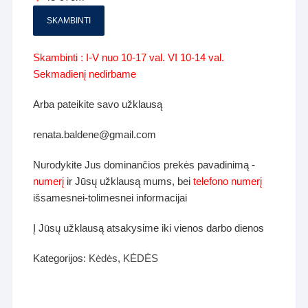
SKAMBINTI
Skambinti : I-V nuo 10-17 val. VI 10-14 val.
Sekmadienį nedirbame
Arba pateikite savo užklausą
renata.baldene@gmail.com
Nurodykite Jus dominančios prekės pavadinimą -
numerį
ir Jūsų užklausą mums, bei
telefono numerį
išsamesnei-tolimesnei informacijai
Į Jūsų užklausą atsakysime iki vienos darbo dienos
Kategorijos:
Kėdės
,
KĖDĖS