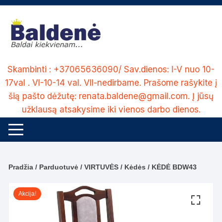
Skip
to
content
Skambinti : +37065636090/ Sav.dienos: I-V nuo 10-
17val . VI-10-14 val. VII-nedirbame. Prašome rašykite į
šią pašto dėžutę: renata.baldene@gmail.com. Į jūsų
užklausą atsakysime iki vienos darbo dienos.
Pradžia
/
Parduotuvė
/
VIRTUVĖS
/
Kėdės
/ KĖDĖ BDW43
Akcija!