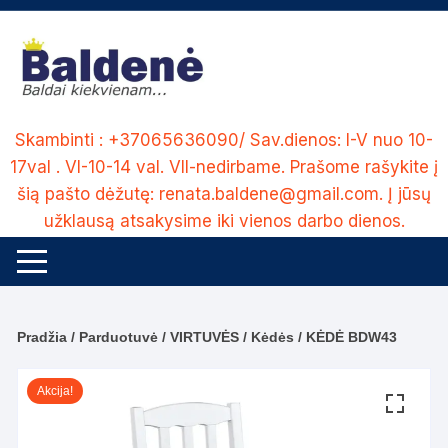
Skip
to
content
Skambinti : +37065636090/ Sav.dienos: I-V nuo 10-
17val . VI-10-14 val. VII-nedirbame. Prašome rašykite į
šią pašto dėžutę: renata.baldene@gmail.com. Į jūsų
užklausą atsakysime iki vienos darbo dienos.
Pradžia
/
Parduotuvė
/
VIRTUVĖS
/
Kėdės
/ KĖDĖ BDW43
Akcija!