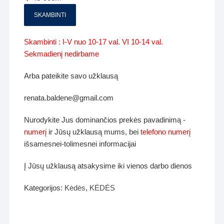
SKAMBINTI
Skambinti : I-V nuo 10-17 val. VI 10-14 val.
Sekmadienį nedirbame
Arba pateikite savo užklausą
renata.baldene@gmail.com
Nurodykite Jus dominančios prekės pavadinimą -
numerį
ir Jūsų užklausą mums, bei
telefono numerį
išsamesnei-tolimesnei informacijai
Į Jūsų užklausą atsakysime iki vienos darbo dienos
Kategorijos:
Kėdės
,
KĖDĖS