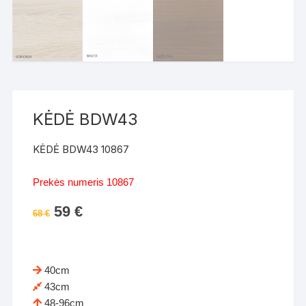
KĖDĖ BDW43
KĖDĖ BDW43 10867
Prekės numeris 10867
Original
59
€
Current
68
€
price
price
was:
is:
68 €.
59 €.
40cm
43cm
48-96cm