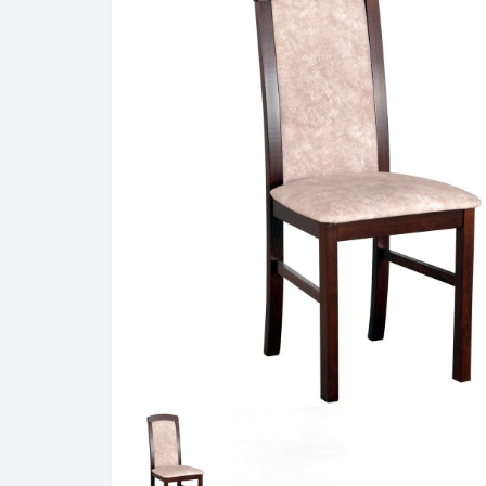
Pakabinamos spintelės
Žurnaliniai staliukai
Miegamieji foteliai
Lovos
Pastatomos spintelės
Komodos/spintelės
Poilsio foteliai-Supa
Čiužin
Stalviršiai
RTV staliukai
Pufai-Minkštasuolia
Spint
Virtuvės priedai
Vitrinos-indaujos
Pufai sėdmaišiai vi
Spint
Kampai – suolai
Darbai-galerija
Darbai-galerija
Spint
valgomojo stalai
Spin
4m
Virtuvės- stalai+kėdės
komplektai
Kampi
Kėdės
Nakti
Baro kėdės