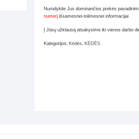
dos
Nurodykite Jus dominančios prekės pavadinim
Pufai sėdmaišiai video
numerį
išsamesnei-tolimesnei informacijai
tiniai staliukai
Darbai-galerija
Į Jūsų užklausą atsakysime iki vienos darbo d
ynės dėžės-Antklodės-
vės-namų tekstilė
Kategorijos:
Kėdės
,
KĖDĖS
i-galerija