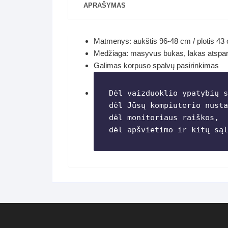
APRAŠYMAS
Matmenys: aukštis 96-48 cm / plotis 43 
Medžiaga: masyvus bukas, lakas atspar
Galimas korpuso spalvų pasirinkimas
Dėl vaizduoklio ypatybių s
dėl Jūsų kompiuterio nusta
dėl monitoriaus raiškos,

dėl apšvietimo ir kitų sąl