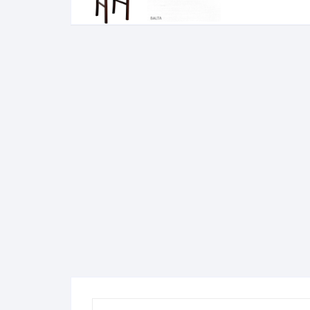
Komo
Galerija-darbai
Kosme
Patal
pagal
Darba