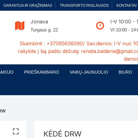
GARANTIJA IR GRĄŽINIMAS
TRANSPORTO PASLAUGOS
KONTAKTAI
Jonava
I-V 10:00 - 
Turgaus g. 22
VI 10:00 - 14
Skambinti : +37065636090/ Sav.dienos: I-V nuo 10
rašykite į šią pašto dėžutę: renata.baldene@gmail.c
dienos
AMOJO
PRIEŠKAMBARIO
VAIKŲ-JAUNUOLIO
BIURO
enelės
ų ir Miegamojo baldų
Prieškambario baldų kolekcijos
Vaikų jaunuolio baldų kolekcijos
Biuro ba
cijos
ontavimas
Standartiniai prieškambariai
Jaunuolio standartiniai
Rašomieji
mojo baldų komplektai
komlektai-sekcijos
DRW
ija
Prieškambario spintos
Biuro kė
 su audiniu
Kušetės
Komodos
Darbo-po
KĖDĖ DRW
tinės lovos
Lovos