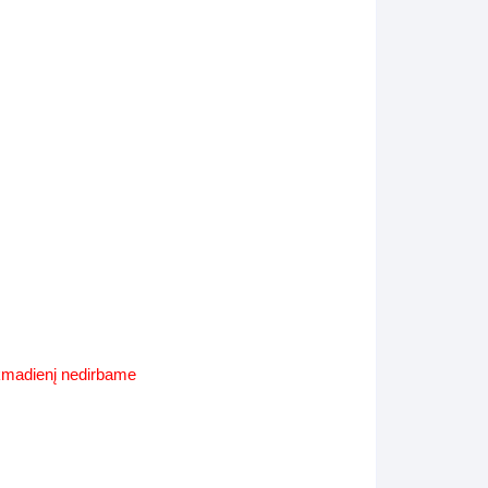
Supynės-supami foteliai
s
Kiti lauko baldai
s
Darbai-galerija
s
lerija
ekmadienį nedirbame