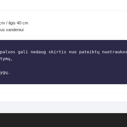
cm / ilgis 40 cm
us vandeniui
palvos gali nedaug skirtis nuo pateiktų nuotraukos
tymų,

ygų.