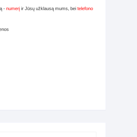
ą -
numerį
ir Jūsų užklausą mums, bei
telefono
ienos