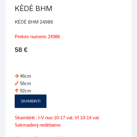
KĖDĖ BHM
KĖDĖ BHM 24986
Prekės numeris 24986
58
€
46cm
56cm
92cm
SKAMBINTI
Skambinti : I-V nuo 10-17 val. VI 10-14 val.
Sekmadienį nedirbame