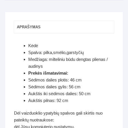
APRAŠYMAS
Kėdė
Spalva: pilka,smėlio,garstyčių
Medžiaga: milteliniu būdu dengtas plienas /
audinys
Prekės išmatavimai:
Sėdimos dalies plotis: 46 cm
Sėdimos dalies gylis: 56 cm
Aukštis iki sėdimos dalies: 50 cm
Aukštis pilnas: 92 cm
Dėl vaizduoklio ypatybių spalvos gali skirtis nuo
pateiktų nuotraukose:
dėl Jūsų kompiuterio nustatymų,