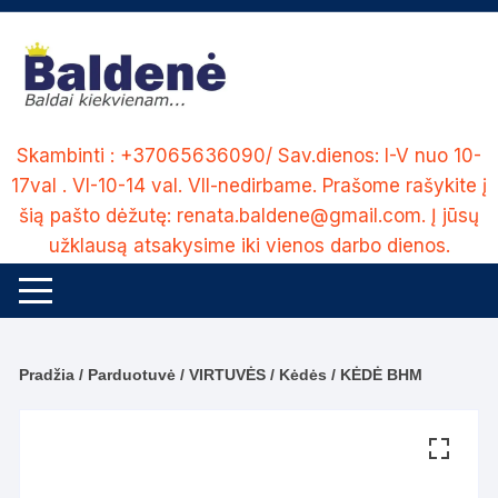
Skip
to
content
Skambinti : +37065636090/ Sav.dienos: I-V nuo 10-
17val . VI-10-14 val. VII-nedirbame. Prašome rašykite į
šią pašto dėžutę: renata.baldene@gmail.com. Į jūsų
užklausą atsakysime iki vienos darbo dienos.
Pradžia
/
Parduotuvė
/
VIRTUVĖS
/
Kėdės
/ KĖDĖ BHM