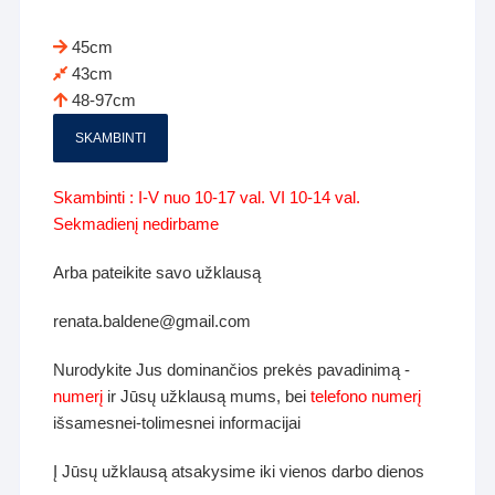
45cm
43cm
48-97cm
SKAMBINTI
Skambinti : I-V nuo 10-17 val. VI 10-14 val.
Sekmadienį nedirbame
Arba pateikite savo užklausą
renata.baldene@gmail.com
Nurodykite Jus dominančios prekės pavadinimą -
numerį
ir Jūsų užklausą mums, bei
telefono numerį
išsamesnei-tolimesnei informacijai
Į Jūsų užklausą atsakysime iki vienos darbo dienos