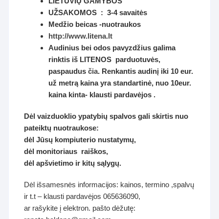
LIETUVIŲ GAMYBOS
UŽSAKOMOS : 3-4 savaitės
Medžio beicas -nuotraukos
http://www.litena.lt
Audinius bei odos pavyzdžius galima
rinktis iš LITENOS parduotuvės,
paspaudus
čia
. Renkantis audinį iki 10 eur.
už metrą kaina yra standartinė, nuo 10eur.
kaina kinta- klausti pardavėjos .
Dėl vaizduoklio ypatybių spalvos gali skirtis nuo
pateiktų nuotraukose:
dėl Jūsų kompiuterio nustatymų,
dėl monitoriaus raiškos,
dėl apšvietimo ir kitų sąlygų.
Dėl išsamesnės informacijos: kainos, termino ,spalvų
ir t.t – klausti pardavėjos 065636090,
ar rašykite į elektron. pašto dėžutę: