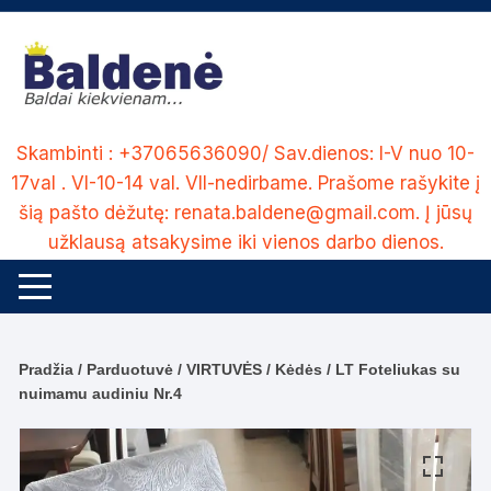
Skip
to
content
Skambinti : +37065636090/ Sav.dienos: I-V nuo 10-
17val . VI-10-14 val. VII-nedirbame. Prašome rašykite į
šią pašto dėžutę: renata.baldene@gmail.com. Į jūsų
užklausą atsakysime iki vienos darbo dienos.
Pradžia
/
Parduotuvė
/
VIRTUVĖS
/
Kėdės
/ LT Foteliukas su
nuimamu audiniu Nr.4