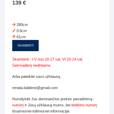
139
€
280cm
0.6cm
61cm
SKAMBINTI
Skambinti : I-V nuo 10-17 val. VI 10-14 val.
Sekmadienį nedirbame
Arba pateikite savo užklausą
renata.baldene@gmail.com
Nurodykite Jus dominančios prekės pavadinimą -
numerį
ir Jūsų užklausą mums, bei
telefono numerį
išsamesnei-tolimesnei informacijai