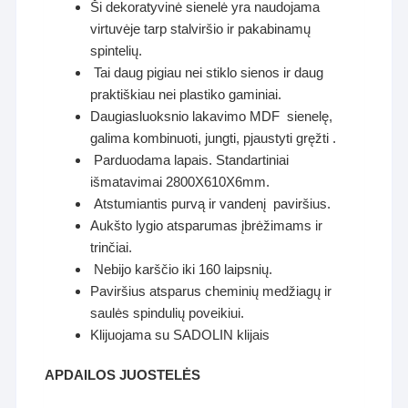
Ši dekoratyvinė sienelė yra naudojama
virtuvėje tarp stalviršio ir pakabinamų
spintelių.
Tai daug pigiau nei stiklo sienos ir daug
praktiškiau nei plastiko gaminiai.
Daugiasluoksnio lakavimo MDF sienelę,
galima kombinuoti, jungti, pjaustyti gręžti .
Parduodama lapais. Standartiniai
išmatavimai 2800X610X6mm.
Atstumiantis purvą ir vandenį paviršius.
Aukšto lygio atsparumas įbrėžimams ir
trinčiai.
Nebijo karščio iki 160 laipsnių.
Paviršius atsparus cheminių medžiagų ir
saulės spindulių poveikiui.
Klijuojama su SADOLIN klijais
APDAILOS JUOSTELĖS