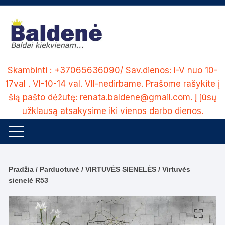
Skip
to
content
Skambinti : +37065636090/ Sav.dienos: I-V nuo 10-
17val . VI-10-14 val. VII-nedirbame. Prašome rašykite į
šią pašto dėžutę: renata.baldene@gmail.com. Į jūsų
užklausą atsakysime iki vienos darbo dienos.
Pradžia
/
Parduotuvė
/
VIRTUVĖS SIENELĖS
/ Virtuvės
sienelė R53