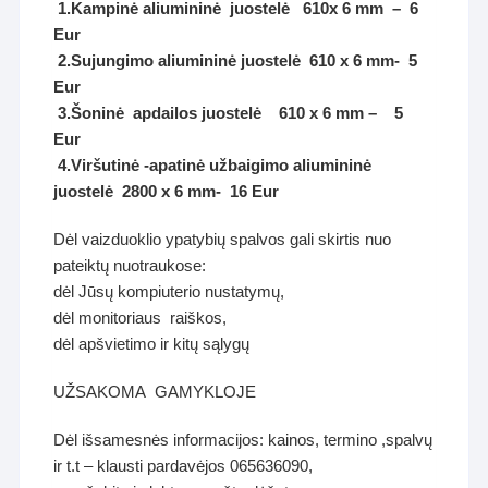
1.Kampinė aliumininė juostelė 610x 6 mm – 6
Eur
2.Sujungimo aliumininė juostelė 610 x 6 mm- 5
Eur
3.Šoninė apdailos juostelė 610 x 6 mm – 5
Eur
4.Viršutinė -apatinė užbaigimo aliumininė
juostelė 2800 x 6 mm- 16 Eur
Dėl vaizduoklio ypatybių spalvos gali skirtis nuo
pateiktų nuotraukose:
dėl Jūsų kompiuterio nustatymų,
dėl monitoriaus raiškos,
dėl apšvietimo ir kitų sąlygų
UŽSAKOMA GAMYKLOJE
Dėl išsamesnės informacijos: kainos, termino ,spalvų
ir t.t – klausti pardavėjos 065636090,