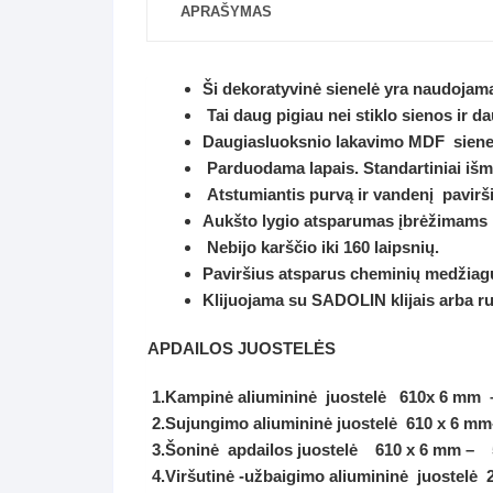
APRAŠYMAS
Ši dekoratyvinė sienelė yra naudojama 
Tai daug pigiau nei stiklo sienos ir da
Daugiasluoksnio lakavimo MDF sienelę,
Parduodama lapais. Standartiniai i
Atstumiantis purvą ir vandenį pavirš
Aukšto lygio atsparumas įbrėžimams ir
Nebijo karščio iki 160 laipsnių.
Paviršius atsparus cheminių medžiagų 
Klijuojama su SADOLIN klijais arba r
APDAILOS JUOSTELĖS
1.Kampinė aliumininė juostelė 610x 6 mm 
2.Sujungimo aliumininė juostelė 610 x 6 mm
3.Šoninė apdailos juostelė 610 x 6 mm –
4.Viršutinė -užbaigimo aliumininė juostelė 