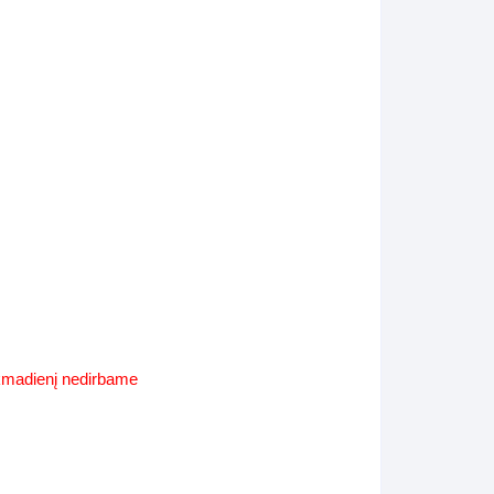
Supynės-supami foteliai
s
Kiti lauko baldai
s
Darbai-galerija
s
lerija
ekmadienį nedirbame