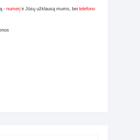
ą -
numerį
ir Jūsų užklausą mums, bei
telefono
ienos