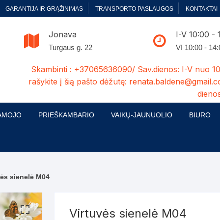
GARANTIJA IR GRĄŽINIMAS
TRANSPORTO PASLAUGOS
KONTAKTAI
Jonava
I-V 10:00 - 
Turgaus g. 22
VI 10:00 - 14
Skambinti : +37065636090/ Sav.dienos: I-V nuo 10
rašykite į šią pašto dėžutę: renata.baldene@gmail.c
dienos
AMOJO
PRIEŠKAMBARIO
VAIKŲ-JAUNUOLIO
BIURO
enelės
ų ir Miegamojo baldų
Prieškambario baldų kolekcijos
Vaikų jaunuolio baldų kolekcijos
Biuro ba
cijos
ontavimas
Standartiniai prieškambariai
Jaunuolio standartiniai
Rašomieji
mojo baldų komplektai
komlektai-sekcijos
vės sienelė M04
ija
Prieškambario spintos
Biuro kė
 su audiniu
Kušetės
Komodos
Darbo-po
Virtuvės sienelė M04
tinės lovos
Lovos