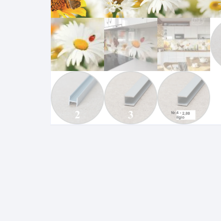
Pakabinamos spintelės
Žurnaliniai staliukai
Miegamieji foteliai
Lovos
Pastatomos spintelės
Komodos/spintelės
Poilsio foteliai-Supa
Čiužin
Stalviršiai
RTV staliukai
Pufai-Minkštasuolia
Spint
Virtuvės priedai
Vitrinos-indaujos
Pufai sėdmaišiai vi
Spint
Kampai – suolai
Darbai-galerija
Darbai-galerija
Spint
valgomojo stalai
Spin
4m
Virtuvės- stalai+kėdės
komplektai
Kampi
Kėdės
Nakti
Baro kėdės