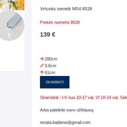
Batų dėžės-suoliukai
Spintos
Virtuvės sienelė M04 8528
 spintoje
Dviaukštės lovos
mi foteliai
Veidrodžiai
Komodo
Prekės numeris 8528
iai
Visi Čiužiniai
Miegamieji foteliai- Sofos
139
€
i
Kabyklos
Kabyklo
os iki 1.10
Kaip išpakuoti čiužinį
Pufai-sėdmaišiai-daiktadėžės
deo
Darbai-galerija
Lentyno
os nuo 1,10 iki 2,00
Vaikų-jaunuolio spintos
280cm
Darbai-ga
0.6cm
os atidaromom durim 2-4m
Komodos
61cm
tos stumdomom durim 2-
Vaikų -jaunuolio rašomieji stalai
SKAMBINTI
Vaikų ir jaunuolių kėdės
Skambinti : I-V nuo 10-17 val. VI 10-14 val. S
nės spintos
Lentynos
Arba pateikite savo užklausą
nės spintelės
renata.baldene@gmail.com
Čiužiniai – patalynė