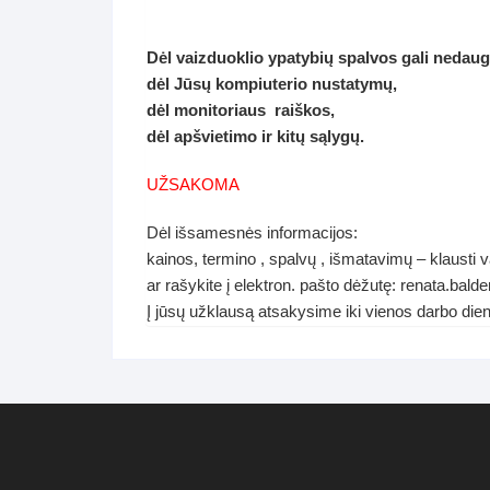
Dėl vaizduoklio ypatybių spalvos gali nedaug
dėl Jūsų kompiuterio nustatymų,
dėl monitoriaus raiškos,
dėl apšvietimo ir kitų sąlygų.
UŽSAKOMA
Dėl išsamesnės informacijos:
kainos, termino , spalvų , išmatavimų – klausti 
ar rašykite į elektron. pašto dėžutę: renata.ba
Į jūsų užklausą atsakysime iki vienos darbo die