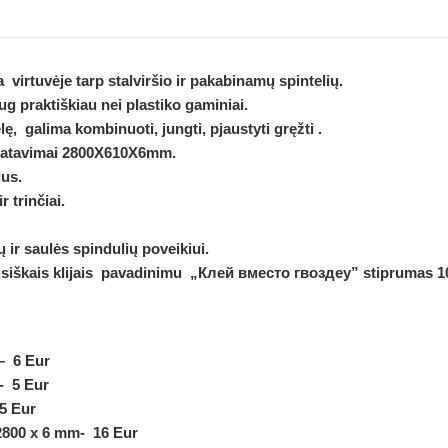
virtuvėje tarp stalviršio ir pakabinamų spintelių.
ug praktiškiau nei plastiko gaminiai.
 galima kombinuoti, jungti, pjaustyti gręžti .
šmatavimai 2800X610X6mm.
ius.
 trinčiai.
ir saulės spindulių poveikiui.
usiškais klijais pavadinimu „Клей вместо гвоздey” stiprumas 10
– 6 Eur
- 5 Eur
 5 Eur
2800 x 6 mm- 16 Eur