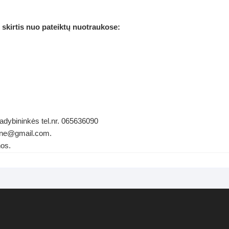
 skirtis nuo pateiktų nuotraukose:
vadybininkės tel.nr. 065636090
ldene@gmail.com.
nos.