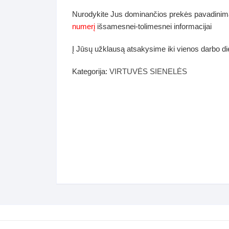
dos
Nurodykite Jus dominančios prekės pavadinim
Pufai sėdmaišiai video
numerį
išsamesnei-tolimesnei informacijai
tiniai staliukai
Darbai-galerija
Į Jūsų užklausą atsakysime iki vienos darbo d
ynės dėžės-Antklodės-
vės-namų tekstilė
Kategorija:
VIRTUVĖS SIENELĖS
i-galerija