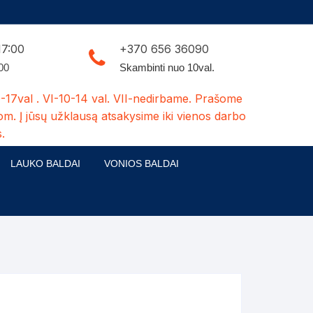
17:00
+370 656 36090
:00
Skambinti nuo 10val.
-17val . VI-10-14 val. VII-nedirbame. Prašome
om. Į jūsų užklausą atsakysime iki vienos darbo
.
LAUKO BALDAI
VONIOS BALDAI
ldų kolekcijos
Medžio masyvo lauko baldai
 stalai
šuns būdos-kiti medžio gaminiai
dės
Pavėsinės -tuoletai-sandėliukai
ilsio kėdės
Šuliniai