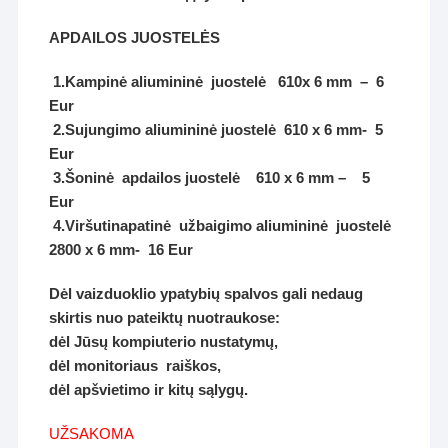
APDAILOS JUOSTELĖS
1.Kampinė aliumininė juostelė 610x 6 mm – 6
Eur
2.Sujungimo aliumininė juostelė 610 x 6 mm- 5
Eur
3.Šoninė apdailos juostelė 610 x 6 mm – 5
Eur
4.Viršutinapatinė užbaigimo aliumininė juostelė
2800 x 6 mm- 16 Eur
Dėl vaizduoklio ypatybių spalvos gali nedaug
skirtis nuo pateiktų nuotraukose:
dėl Jūsų kompiuterio nustatymų,
dėl monitoriaus raiškos,
dėl apšvietimo ir kitų sąlygų.
UŽSAKOMA