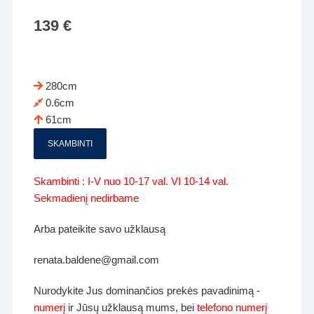
139
€
280cm
0.6cm
61cm
SKAMBINTI
Skambinti : I-V nuo 10-17 val. VI 10-14 val.
Sekmadienį nedirbame
Arba pateikite savo užklausą
renata.baldene@gmail.com
Nurodykite Jus dominančios prekės pavadinimą -
numerį
ir Jūsų užklausą mums, bei
telefono numerį