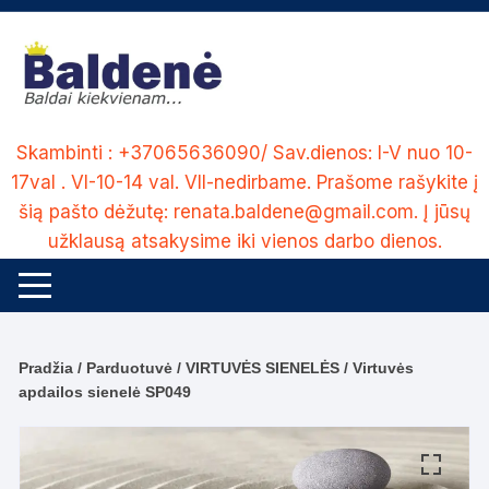
Skip
to
content
Skambinti : +37065636090/ Sav.dienos: I-V nuo 10-
17val . VI-10-14 val. VII-nedirbame. Prašome rašykite į
šią pašto dėžutę: renata.baldene@gmail.com. Į jūsų
užklausą atsakysime iki vienos darbo dienos.
Pradžia
/
Parduotuvė
/
VIRTUVĖS SIENELĖS
/ Virtuvės
apdailos sienelė SP049