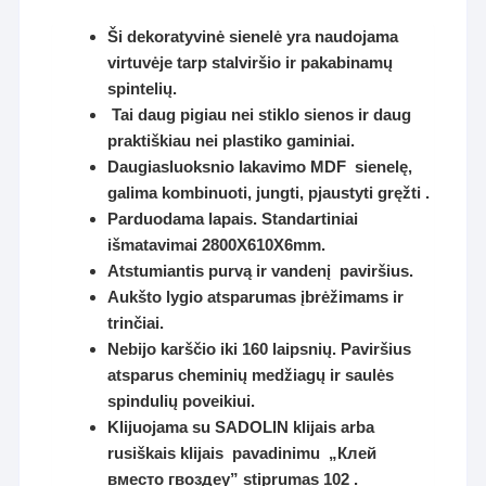
Ši dekoratyvinė sienelė yra naudojama
virtuvėje tarp stalviršio ir pakabinamų
spintelių.
Tai daug pigiau nei stiklo sienos ir daug
praktiškiau nei plastiko gaminiai.
Daugiasluoksnio lakavimo MDF sienelę,
galima kombinuoti, jungti, pjaustyti gręžti .
Parduodama lapais. Standartiniai
išmatavimai 2800X610X6mm.
Atstumiantis purvą ir vandenį paviršius.
Aukšto lygio atsparumas įbrėžimams ir
trinčiai.
Nebijo karščio iki 160 laipsnių.
Paviršius
atsparus cheminių medžiagų ir saulės
spindulių poveikiui.
Klijuojama su SADOLIN klijais arba
rusiškais klijais pavadinimu „Клей
вместо гвоздey” stiprumas 102 .