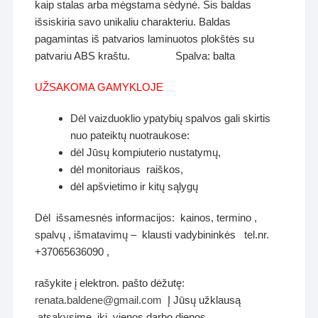
kaip stalas arba mėgstama sėdynė. Šis baldas
išsiskiria savo unikaliu charakteriu. Baldas
pagamintas iš patvarios laminuotos plokštės su
patvariu ABS kraštu. Spalva: balta
UŽSAKOMA GAMYKLOJE
Dėl vaizduoklio ypatybių spalvos gali skirtis
nuo pateiktų nuotraukose:
dėl Jūsų kompiuterio nustatymų,
dėl monitoriaus raiškos,
dėl apšvietimo ir kitų sąlygų
Dėl išsamesnės informacijos: kainos, termino ,
spalvų , išmatavimų – klausti vadybininkės tel.nr.
+37065636090 ,
rašykite į elektron. pašto dėžutę:
renata.baldene@gmail.com
Į Jūsų užklausą
atsakysime iki vienos darbo dienos.