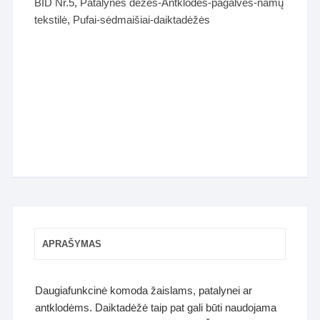
BID Nr.5
,
Patalynės dėžės-Antklodės-pagalvės-namų
tekstilė
,
Pufai-sėdmaišiai-daiktadėžės
APRAŠYMAS
Daugiafunkcinė komoda žaislams, patalynei ar
antklodėms. Daiktadėžė taip pat gali būti naudojama