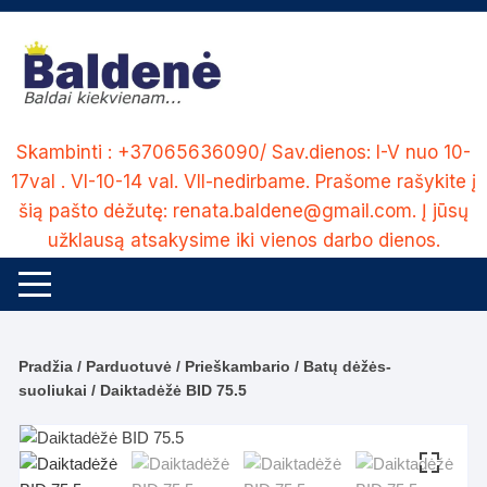
Skip
to
content
Skambinti : +37065636090/ Sav.dienos: I-V nuo 10-
17val . VI-10-14 val. VII-nedirbame. Prašome rašykite į
šią pašto dėžutę: renata.baldene@gmail.com. Į jūsų
užklausą atsakysime iki vienos darbo dienos.
Pradžia
/
Parduotuvė
/
Prieškambario
/
Batų dėžės-
suoliukai
/ Daiktadėžė BID 75.5