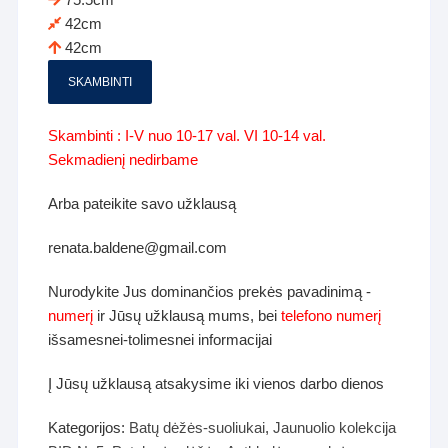
42cm
42cm
SKAMBINTI
Skambinti : I-V nuo 10-17 val. VI 10-14 val.
Sekmadienį nedirbame
Arba pateikite savo užklausą
renata.baldene@gmail.com
Nurodykite Jus dominančios prekės pavadinimą -
numerį
ir Jūsų užklausą mums, bei
telefono numerį
išsamesnei-tolimesnei informacijai
Į Jūsų užklausą atsakysime iki vienos darbo dienos
Kategorijos:
Batų dėžės-suoliukai
,
Jaunuolio kolekcija